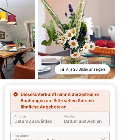
Alle
26 Bilder
anzeigen
Diese Unterkunft nimmt derzeit keine
Buchungen an. Bitte sehen Sie sich
ähnliche Angebote an.
Anreise
Abreise
Datum auswählen
Datum auswählen
Personen