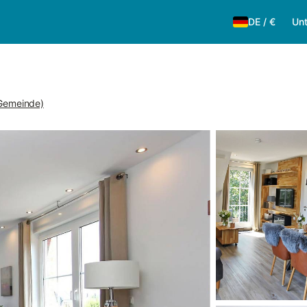
DE
/
€
Unt
(Gemeinde)