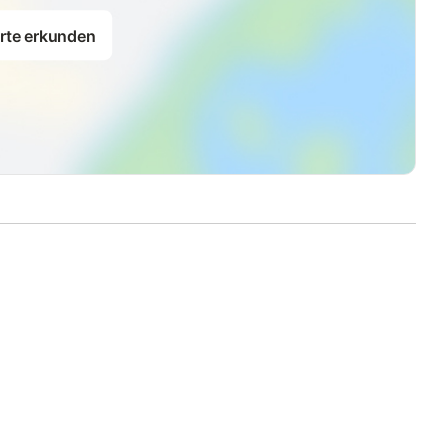
rte erkunden
stenfrei zur Verfügung.
. Wir übernehmen keine Gewährleistung, dass dieses störungs-
en keine Übertragungsraten u. örtliche[nbsp] Abdeckung
n Wandel, so dass es zu Lärmbeeinträchtigungen durch Neubau-
erung oder ein Schadensersatz wegen Baulärm ist
 Abwehrmöglichkeiten gegen den Baulärm hat.
Nähe und den Strandübergang Seenot können Sie in wenigen
schäftsstraßen Friedrich- und Strandstraße. Zahlreiche
en Sie eines der zahlreichen Restaurants besuchen oder
 Sylter Welle am Syltnesscenter, am oberen Ende der
d verfügt über mehrere Erlebnisbecken, ein in Dezember 2016
 drei große Wasserrutschen. Eine große Saunalandschaft und
verse Fahrradverleihe sind ebenfalls vorhanden.
erpark in Tinnum erreichen, oder zu den Orten Keitum,
er mit dem Fahrrad fahren.
 ebenfalls in der Nähe.