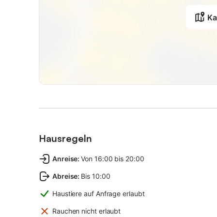
Fahrradabstellplatz zur Verfügung.
Ka
Im Keller stehen eine Waschmaschine und ein Trockner ko
Die Wohnung ist eine Nichtraucher Wohnung.
Ihnen steht ein kostenloser WLAN-Zugang zur Verfügung
u. unterbrechungsfrei genutzt werden kann. Zudem könn
zugesichert werden. Die Insel befindet sich im stetige
bzw. Renovierungsarbeiten kommen kann. Eine Mietmind
ausgeschlossen, wenn der Vermieter selbst[nbsp] keine
Zahlreiche Restaurants befinden sich in unmittelbarer 
Gehminuten erreichen, ebenso wie die beliebten Hauptge
exklusive Boutiquen laden zum Shoppen ein. Zudem könn
einfach durch die verschiedenen Geschäfte bummeln. Die
Hausregeln
Strandstraße, lädt zu einem Besuch ein. Das Schwimmba
neu eröffnetes Sporthallenbad, sowie ein Wellenbad und
Anreise
:
Von 16:00 bis 20:00
Solarium runden das Angebot ab.
Eine Tennisanlage mit Außen- und Hallenplätzen sowie di
Abreise
:
Bis 10:00
Über den Weg durch die Sylter Wiesen können Sie den Ti
Haustiere auf Anfrage erlaubt
Archsum, Morsum und zum Rantumer Becken wandern od
Eine Bäckerei sowie Geschäfte des täglichen Bedarfs sind
Rauchen nicht erlaubt