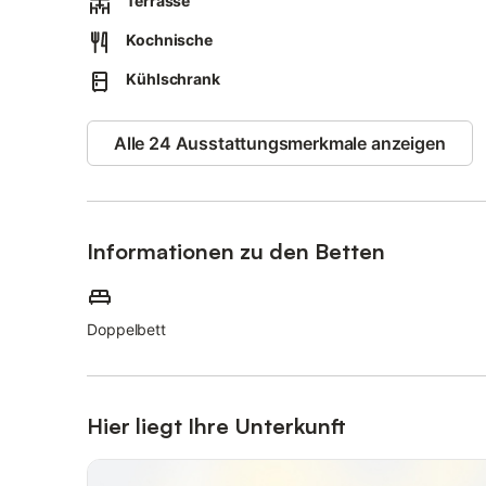
Terrasse
Eine Unterstellmöglichkeit für Fahrräder ist vorhanden.
Kochnische
Waschmaschine und Trockner stehen Ihnen gegen eine G
Kühlschrank
Gerne können Sie kostenpflichtig ein Wäschepaket pro P
Alle 24 Ausstattungsmerkmale anzeigen
Bitte geben Sie uns diesbzgl. schnellstmöglich eine kurze
Informationen zu den Betten
Doppelbett
Hier liegt Ihre Unterkunft