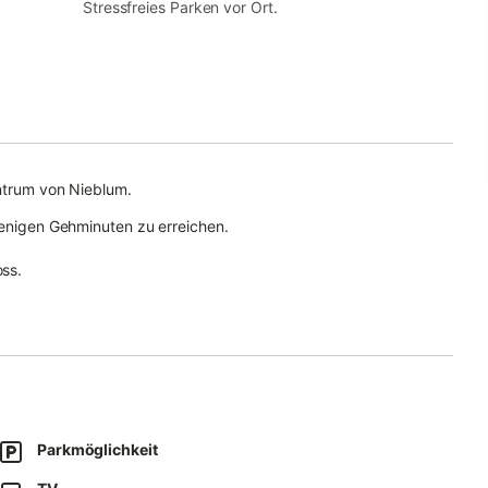
Stressfreies Parken vor Ort.
entrum von Nieblum.
 wenigen Gehminuten zu erreichen.
ss.
rer eigenen üderdachten Süd-West Sonnenterrasse.
eher, DVD-Player, WLAN sowie Radio.
lafcomfort ausgestattet.
 nordischen Farben gehalten.
Parkmöglichkeit
randkorb. Ein modernes Badezimmer ist