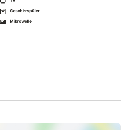
TV
Geschirrspüler
ebühr zur Verfügung.
Mikrowelle
erson optional dazu buchen.
 Info.