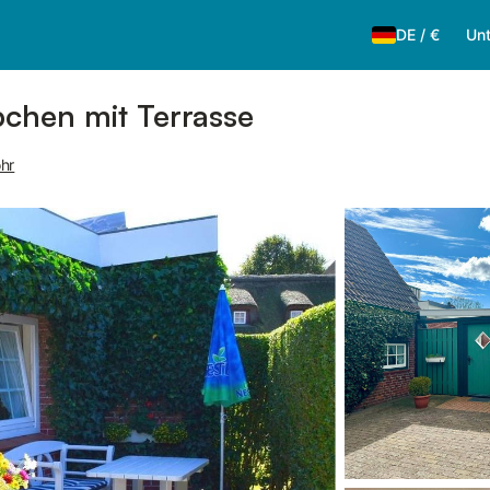
DE
/
€
Unt
chen mit Terrasse
hr