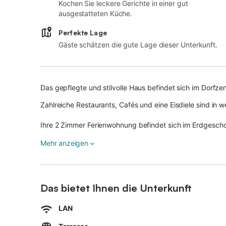
Kochen Sie leckere Gerichte in einer gut
ausgestatteten Küche.
Perfekte Lage
Gäste schätzen die gute Lage dieser Unterkunft.
Das gepflegte und stilvolle Haus befindet sich im Dorfz
Zahlreiche Restaurants, Cafés und eine Eisdiele sind in
Ihre 2 Zimmer Ferienwohnung befindet sich im Erdgescho
Das helle und freundliche Wohnzimmer hat Zugang zu Ih
Mehr anzeigen
Im Wohnzimmer befinden sich ein TV-SAT-Flachbildferns
Das Schlafzimmer ist mit einem Doppelbett für hohen Sch
Das bietet Ihnen die Unterkunft
Die Küche ist voll ausgestattet und die Essgruppe ist in
LAN
Von dort geht es durch die Verbindungstür zur überdachten Terrasse mit St
selbstverständlich ebenfalls in der Wohnung zu finden.