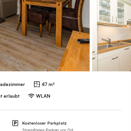
Badezimmer
47 m²
t erlaubt
WLAN
Kostenloser Parkplatz
Stressfreies Parken vor Ort.