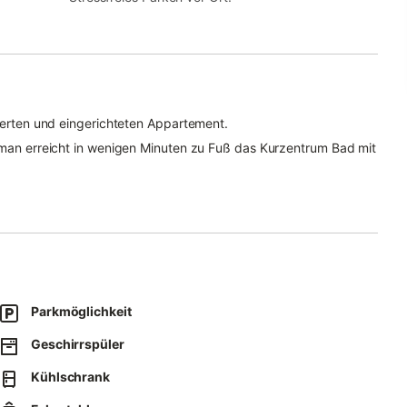
vierten und eingerichteten Appartement.
d man erreicht in wenigen Minuten zu Fuß das Kurzentrum Bad mit
kter Zugang zum möblierten Balkon, eine offene Küche mit
Duschbad laden hier zum Urlauben ein.
 und 12. Etage
Parkmöglichkeit
Geschirrspüler
Kühlschrank