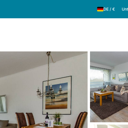
DE
/
€
Unt