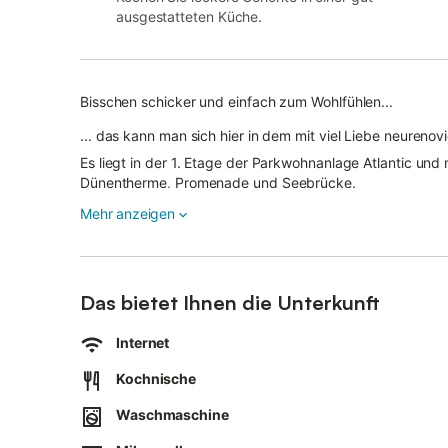
ausgestatteten Küche.
Bisschen schicker und einfach zum Wohlfühlen...
... das kann man sich hier in dem mit viel Liebe neureno
Es liegt in der 1. Etage der Parkwohnanlage Atlantic un
Dünentherme, Promenade und Seebrücke.
Ein helles freundliches Wohnzimmer mit Essbereich, dire
Mehr anzeigen
elegantem Tresen, zwei Schlafzimmer und ein modernes 
Gemeinschaftswaschmaschine und -trockner in der 4., 8.
Das bietet Ihnen die Unterkunft
Internet
Kochnische
Waschmaschine