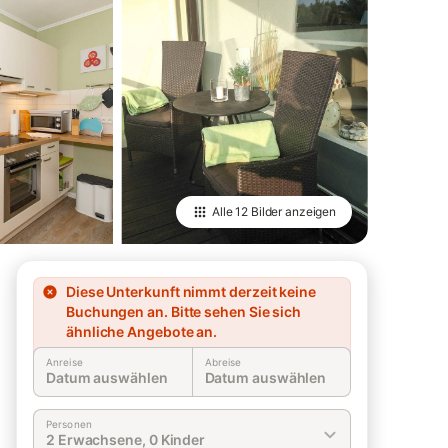
Alle
12 Bilder
anzeigen
Diese Unterkunft nimmt derzeit keine
Buchungen an. Bitte sehen Sie sich
ähnliche Angebote an.
Anreise
Abreise
Datum auswählen
Datum auswählen
Personen
2 Erwachsene, 0 Kinder