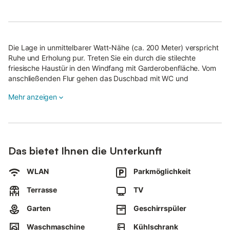
Die Lage in unmittelbarer Watt-Nähe (ca. 200 Meter) verspricht
Ruhe und Erholung pur. Treten Sie ein durch die stilechte
friesische Haustür in den Windfang mit Garderobenfläche. Vom
anschließenden Flur gehen das Duschbad mit WC und
zusätzlich ein separate Gäste-WC ab. Ein Durchgang führt zur
Mehr anzeigen
voll ausgestatteten, separaten Küche sowie zu einem
Doppelschlafzimmer mit Schrankeinbauten und Flatscreen-TV.
Angrenzend erreichen Sie den großzügigen Wohn- &
Essbereich, der mit großem Esstisch und hochwertigen
Tischlereinbauten seine Aufwartung macht.
Das bietet Ihnen die Unterkunft
Den Tag können Sie am offenen Kamin kuschelig und gemütlich
bei einem Glas Wein beenden.
WLAN
Parkmöglichkeit
Ebenfalls vom Wohnbereich aus, erhalten Sie Zutritt zur
Terrasse
TV
windgeschützten und überdachten Terrasse mit eigenem
Garten in Ost/Südausrichtung.
Garten
Geschirrspüler
Durch die offene Bebauung haben Sie hier ab vormittags Sonne
Waschmaschine
Kühlschrank