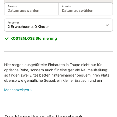
Anreise
Abreise
Datum auswählen
Datum auswählen
Personen
2 Erwachsene, 0 Kinder
KOSTENLOSE Stornierung
Hier sorgen ausgetüftelte Einbauten in Taupe nicht nur für
optische Ruhe, sondern auch für eine geniale Raumaufteilung:
so finden zwei Einzelbetten hintereinander bequem ihren Platz,
ebenso wie gemütliche Sessel, ein kleiner Esstisch und ein
Schrank mit genügend Stauraum.
Mehr anzeigen
Die kleine Küche ist ist ein wahres Meisterwek der Tischlerkunst
und bietet trotz ihrer "Größe" fast alles, was es für die
Zubereitung ein leckeren Mahlzeit braucht.
Ebenfalls noch erwähnenswert ist das helle und geräumige
Duschbad mit Tageslicht.