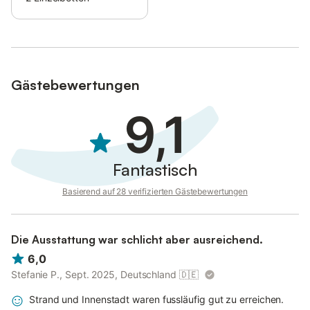
Die Grundstücke werden weitestgehend erreichbar sein.
Die Energieversorgung Sylt bittet alle Anlieger und Autofahrer
um Verständnis und sichert eine zügige Abwicklung der
Arbeiten zu.
Gästebewertungen
9,1
Fantastisch
Basierend auf 28 verifizierten Gästebewertungen
Die Ausstattung war schlicht aber ausreichend.
6,0
Stefanie P., Sept. 2025, Deutschland
🇩🇪
Strand und Innenstadt waren fussläufig gut zu erreichen.