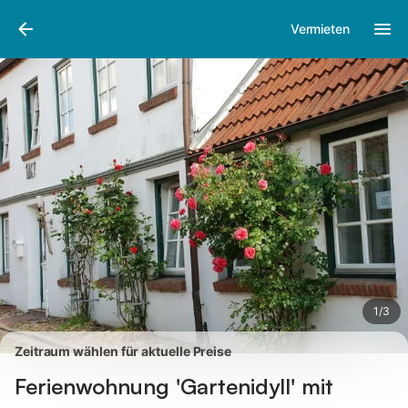
Bilder
Ausstattung
Bewertungen
Vermieten
1
/
3
Zeitraum wählen für aktuelle Preise
Ferienwohnung 'Gartenidyll' mit