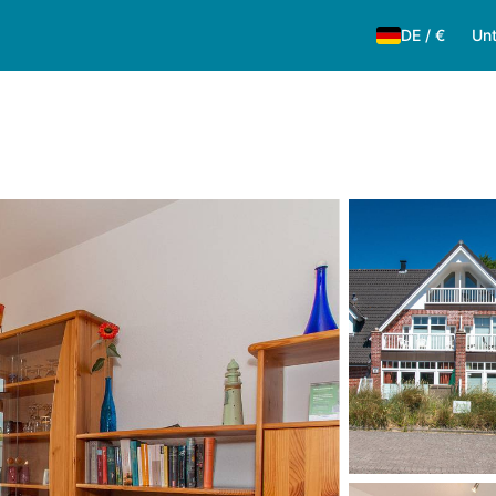
DE
/
€
Unt