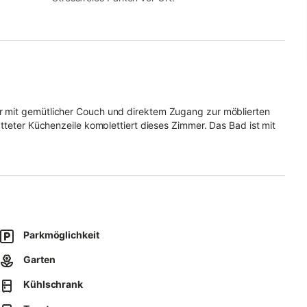
öblierten
tteter Küchenzeile komplettiert dieses Zimmer. Das Bad ist mit
ich im Doppelbett gut träumen.
ke kann mit genutzt werden und vom Grundstück hat man einen
en.
Parkmöglichkeit
Garten
Kühlschrank