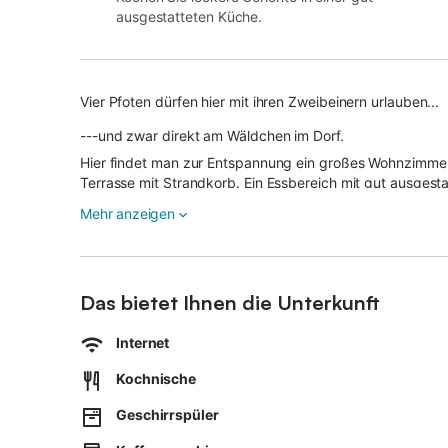
ausgestatteten Küche.
Vier Pfoten dürfen hier mit ihren Zweibeinern urlauben...
---und zwar direkt am Wäldchen im Dorf.
Hier findet man zur Entspannung ein großes Wohnzimmer mit gemütlicher Couch und direktem Zugang zur m
Terrasse mit Strandkorb. Ein Essbereich mit gut ausgesta
Dusche und WC ausgestattet. Im Schlafzimmer lässt es s
Mehr anzeigen
Die große Wiese hinter dem Haus mit separater Grillec
direkten Zugang zum Spazierengehen durch das Wäldch
Das bietet Ihnen die Unterkunft
Internet
Kochnische
Geschirrspüler