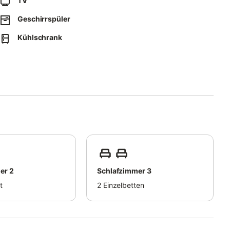
TV
nden ist. Der Schlüssel für
Geschirrspüler
hen.
Kühlschrank
 x 2m, bestehend aus zwei Einzelmatratzen,
um Verweilen ein.
er 2
Schlafzimmer 3
erstellen.
t
2
Einzelbetten