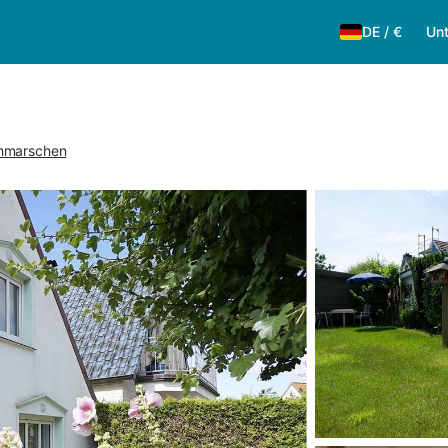
DE
/
€
Unt
thmarschen