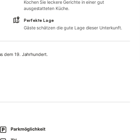
Kochen Sie leckere Gerichte in einer gut
ausgestatteten Küche.
Perfekte Lage
Gäste schätzen die gute Lage dieser Unterkunft.
us dem 19. Jahrhundert.
eils einer ebenerdigen
e eine Waschmaschine zur kostenfreien
 mit einem 1,80
Parkmöglichkeit