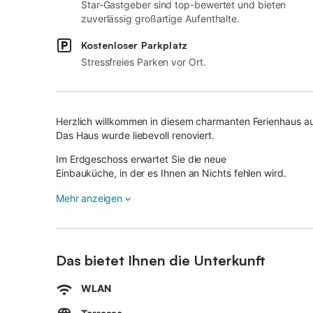
Star-Gastgeber sind top-bewertet und bieten
zuverlässig großartige Aufenthalte.
Kostenloser Parkplatz
Stressfreies Parken vor Ort.
Herzlich willkommen in diesem charmanten Ferienhaus a
Das Haus wurde liebevoll renoviert.
Im Erdgeschoss erwartet Sie die neue
Einbauküche, in der es Ihnen an Nichts fehlen wird.
Ihr Essen können Sie in der
Mehr anzeigen
separaten Essecke genießen. Es gibt zwei Bäder mit jew
Dusche.
Im Hauswirtschaftsraum gibt es einen Staubsauger sowi
Das bietet Ihnen die Unterkunft
Nutzung.
Ebenfalls befindet sich im Erdgeschoss ein Schlafzimmer
WLAN
x 2 m Bett und einer Außenjalousie.