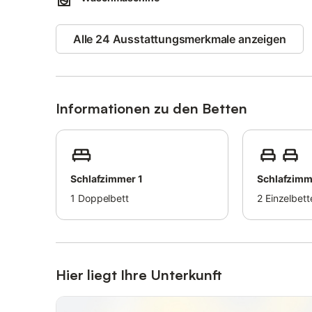
Zu dieser Ferienwohnung gehört ein möblierter Balkon i
Alle 24 Ausstattungsmerkmale anzeigen
Waschmaschine und Trockner (Münzbetrieb) zur Verfügung.
auf dem Grundstück.
Die Unterkunft befindet sich in St.Peter-Ording im Ortst
Seedünen. Der Südstrand befindet sich fußläufig nur we
Informationen zu den Betten
Bitte beachten Sie, dass eine eventuell anfallende Kurabg
leisten.
Schlafzimmer 1
Schlafzimm
1
Doppelbett
2
Einzelbett
Hier liegt Ihre Unterkunft