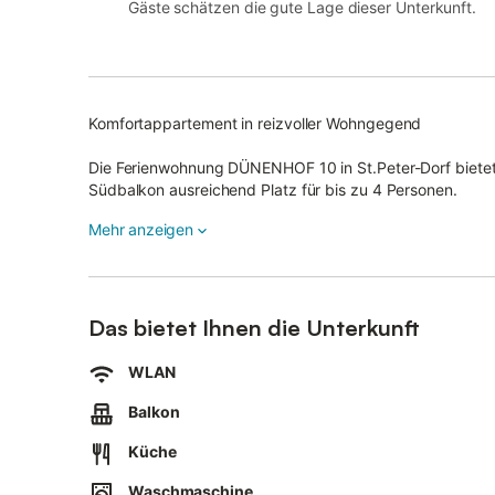
Gäste schätzen die gute Lage dieser Unterkunft.
Komfortappartement in reizvoller Wohngegend
Die Ferienwohnung DÜNENHOF 10 in St.Peter-Dorf bietet
Südbalkon ausreichend Platz für bis zu 4 Personen.
Kinder- und allergikerfreundlich wurde das Komfortappa
Mehr anzeigen
ausgestattet.
Kostenfreier Internetzugang und Inland-Telefon (WLAN 
Balkonzugang, Ledergarnitur mit Sofa, 2 Sesseln und klei
Das bietet Ihnen die Unterkunft
Stühlen und Bank, Kinderhochstuhl zubuchbar, moderne E
Backofen, Mikrowelle, Dunstabzug, Geschirrspüler, Kaff
WLAN
Einzelbetten, weiteres Schlafzimmer im Dachgeschoss m
Handtuchheizung, Waschbecken, Spiegel und WC. Zu dies
Balkon
Südausrichtung.
Küche
Im Haus stehen gemeinschaftlich nutzbar Waschmaschin
Waschmaschine
Für Ihr Auto gibt es einen zugeordneten Stellplatz auf 