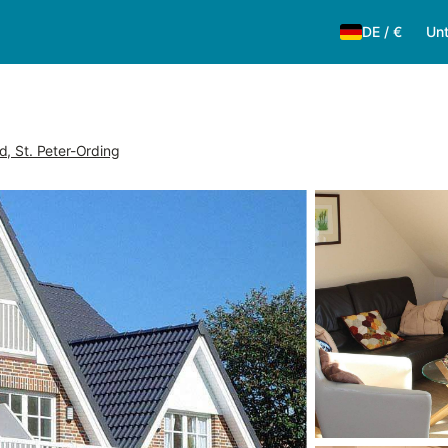
DE
/
€
Unt
d, St. Peter-Ording