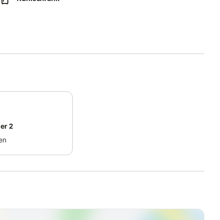
n Südausrichtung. Im Haus stehen gemeinschaftlich nutzbar
 Für Ihr Auto gibt es einen zugeordneten Stellplatz (Nr. 10)
eil 'Dorf' in einer attraktiven Wohngegend zwischen Binnen- und
nige Minuten entfernt.
abe nicht im Gesamtpreis enthalten ist. Diese ist vor Ort zu
er 2
en