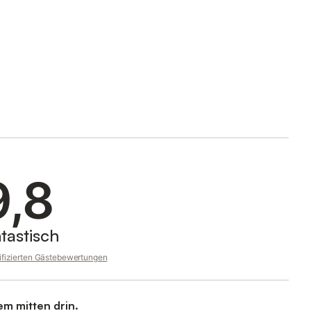
9,8
tastisch
rifizierten Gästebewertungen
em mitten drin.