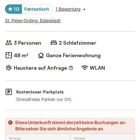
10
Fantastisch
1 Bewertung
•
St. Peter-Ording, Eiderstedt
3 Personen
2 Schlafzimmer
48 m²
Ganze Ferienwohnung
Haustiere auf Anfrage
WLAN
Kostenloser Parkplatz
Stressfreies Parken vor Ort.
Diese Unterkunft nimmt derzeit keine Buchungen an.
Bitte sehen Sie sich ähnliche Angebote an.
Anreise
Abreise