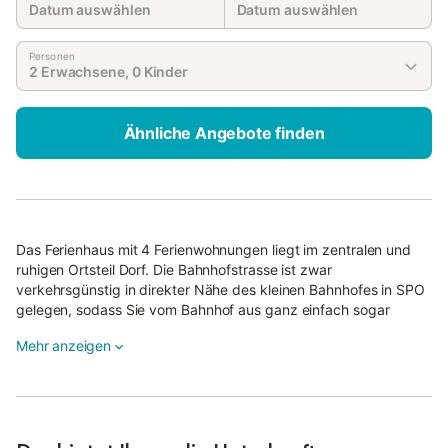
Datum auswählen
Datum auswählen
Personen
2 Erwachsene, 0 Kinder
Ähnliche Angebote finden
Das Ferienhaus mit 4 Ferienwohnungen liegt im zentralen und
ruhigen Ortsteil Dorf. Die Bahnhofstrasse ist zwar
verkehrsgünstig in direkter Nähe des kleinen Bahnhofes in SPO
gelegen, sodass Sie vom Bahnhof aus ganz einfach sogar
fussläufig oder per Taxi / Bus ihr Feriendomozil erreichen
Mehr anzeigen
können. Die Lage erlaubt jedoch auch, dass Sie keinerlei Notiz
vom Bahnhof nehmen, sobald Sie Ihre Ferienwohnung erreicht
haben. Direkt am Wald gelegen und mit Einkaufsmöglichkeiten
in unmittelbarer Nähe ist es Ihr optimales Feriendomizil.
Aufgrund der zentralen Lage haben Sie zudem kurze Wege ins