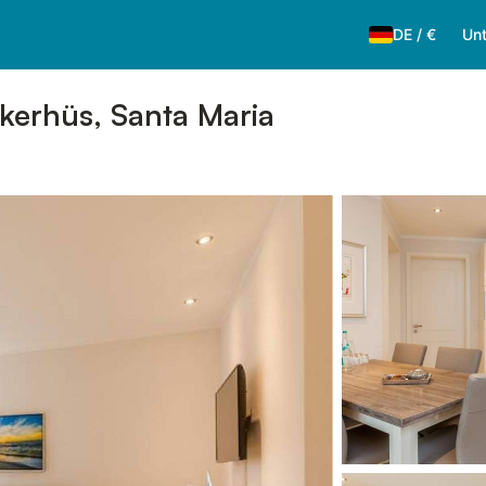
DE
/
€
Unt
skerhüs, Santa Maria