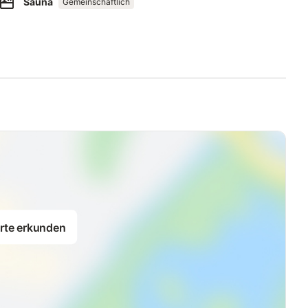
Sauna
Gemeinschaftlich
ppel-Schlafzimmer mit Boxspringbett (Einzelmatratzen 0,80 x
d-TV.
smetikspiegel,[nbsp][nbsp]Waschtisch, Handtuchwärmer und
enen Wellness- und Fitnessbereich.
tuch, 1 Badetuch und 1 Paar Badeslipper) kann für 15,00
2) in der Tiefgarage. Haustiere dürfen nicht mitgebracht
rte erkunden