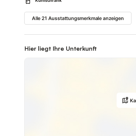
Kühlschrank
Wünsche offen.
Im Untergeschoss befindet sich ein weiteres, kleines Do
2,00 m) in optimaler Liegehöhe und ein weiterer Flachbil
Alle 21 Ausstattungsmerkmale anzeigen
Das zweite Bad hat eine moderne Regendusche, Fön, Ko
ein WC.
Vom Untergeschoß hat man direkten Zugang zum hauseig
Ein Wellnesspaket (bestehend aus 1 Bademantel, 1 Sauna
Hier liegt Ihre Unterkunft
Eur/Paket mit gemietet werden.
Zum Appartement gehört ein eigener PKW-Stellplatz (Nr. 
werden.
Ka