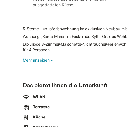
ausgestatteten Küche.
5-Sterne-Luxusferienwohnung im exklusiven Neubau mit 
Wohnung „Santa Maria“ im Feskerhüs Sylt - Ort des Wohl
Luxuriöse 3-Zimmer-Maisonette-Nichtraucher-Ferienwoh
für 4 Personen.
Durch den Vorflur im Erdgeschoss gelangt man in den g
Mehr anzeigen
(Sofa ausziehbar, 1,50 x 1,95 m), separatem Essbereich
An Technik steht Ihnen im Wohnzimmer ein Kabel-Flachbi
Telefon mit kostenloser Telefonie ins deutsche Festnet
Internet-Zugang über W-Lan (ohne gewähr) zur Verfügu
Das bietet Ihnen die Unterkunft
Die offene Küche ist mit Cerankochfeld, Geschirrspüler
einem Eierkocher voll ausgestattet. Toaster, Kaffeemas
WLAN
Im Erdgeschoss befindet sich außerdem das barrierefre
Terrasse
(Einzelmatratzen 0,90 x 2,00 m) in optimaler Liegehöhe 
zur zweiten nach Südosten ausgerichteter Terrasse mit k
Küche
Das neue Bad lässt mit moderner Regendusche, Fön, Ko