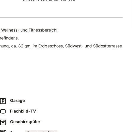
Wellness- und Fitnessbereich!
befindens.
nung, ca. 82 qm, im Erdgeschoss, Südwest- und Südostterrasse
roßzügigen Wohnbereich mit gemütlicher Ledercouchgarnitur
, offener Küche und Zugang zur Südwestterrasse mit Strandkorb.
ld-TV, DVD/Bluray-Player, CD-Radio mit iPod-Docking-Station,
z (Handygespräche sind ausgenommen) und ein kostenloser
ng.
, Mikrowelle, Backofen, Kühlschrank, Nespresso-Maschine und
chine und Wasserkocher gehören zur Grundausstattung.
Garage
i begehbare Doppel-Schlafzimmer mit Boxspringbett
Flachbild-TV
(Kinderzustellbett mögl.), mit weiterem Flachbild-TV und Zugang
leinem Garten.
Geschirrspüler
smetikspiegel, Waschtisch, Handtuchwärmer und WC keine