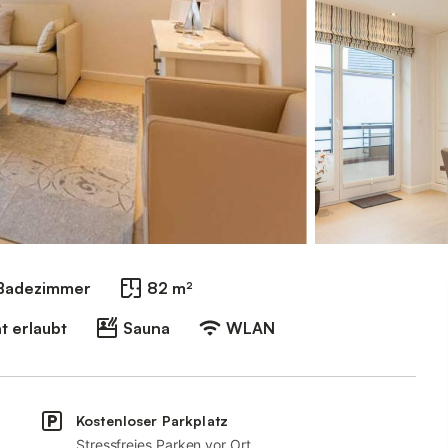
Badezimmer
82 m²
t erlaubt
Sauna
WLAN
Kostenloser Parkplatz
Stressfreies Parken vor Ort.