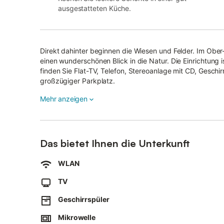
ausgestatteten Küche.
Direkt dahinter beginnen die Wiesen und Felder. Im Ob
einen wunderschönen Blick in die Natur. Die Einrichtung i
finden Sie Flat-TV, Telefon, Stereoanlage mit CD, Geschi
großzügiger Parkplatz.
Obergeschoss
Mehr anzeigen
Treppe/Flur: Treppe ins Obergeschoss. Kleiner Flur mit 
Wohn-/Eßbereich: Wohnraum mit offener Küche, Sitzgrup
Stühlen, Einbauschrank
Das bietet Ihnen die Unterkunft
Küche: offene Küchenzeile mit Geschirrspüler und Mikrow
WLAN
Bad: weißes Duschbad mit elektrischem Handtuchwärmer
TV
Dachgeschoss
Raum mit Doppelbett (2 Matratzen 180 x 200 cm, ohne F
Geschirrspüler
Halbmondfenster zur Belüftung)
Mikrowelle