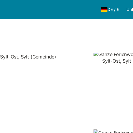
DE
/
€
Unt