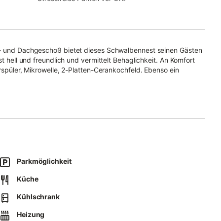
er- und Dachgeschoß bietet dieses Schwalbennest seinen Gästen
st hell und freundlich und vermittelt Behaglichkeit. An Komfort
rrspüler, Mikrowelle, 2-Platten-Cerankochfeld. Ebenso ein
Spiegel und Garderobe im EG.
pe mit 2er Couch, Sessel und Fußhocker, Eßbereich mit 3
elle
Parkmöglichkeit
 und kleinem Abstellraum
Küche
ußteil) unter Schrägen und kleinem Einbauschrank (mit
Kühlschrank
Heizung