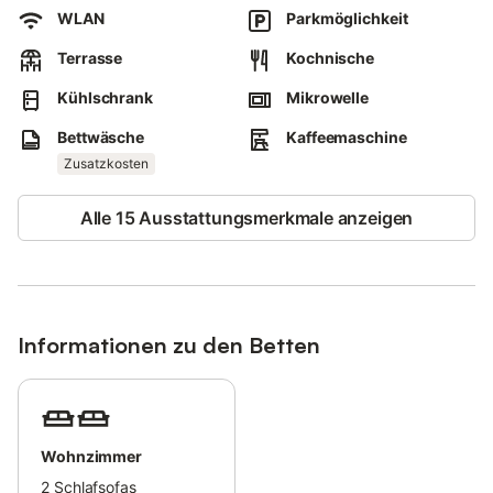
WLAN
Parkmöglichkeit
In der Nähe der Rehakliniken im Ortsteil Dorf.
Terrasse
Kochnische
Bitte beachten Sie, dass eine eventuell anfallende Kurabgabe
Kühlschrank
Mikrowelle
nicht im Gesamtpreis enthalten ist. Diese ist vor Ort zu leisten.
Bettwäsche
Kaffeemaschine
Zusatzkosten
Alle 15 Ausstattungsmerkmale anzeigen
Informationen zu den Betten
Wohnzimmer
2
Schlafsofas