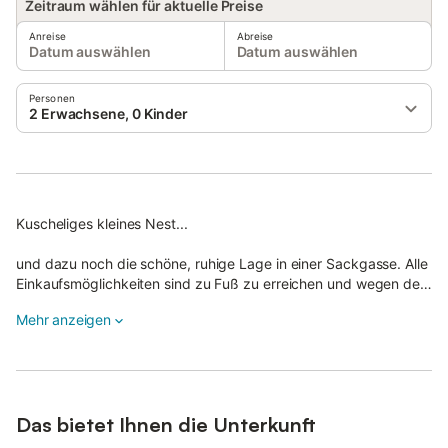
Zeitraum wählen für aktuelle Preise
Anreise
Abreise
Datum auswählen
Datum auswählen
Personen
2 Erwachsene, 0 Kinder
Kuscheliges kleines Nest...
und dazu noch die schöne, ruhige Lage in einer Sackgasse. Alle
Einkaufsmöglichkeiten sind zu Fuß zu erreichen und wegen der
Nähe zu den Rehakliniken, bietet sich hier die perfekte
Mehr anzeigen
Möglichkeit, seine bessere Hälfte während der Reha zu
begleiten. Das kleine, kuschelige Appartement bietet ein
Wohn-/Schlafzimmer mit zwei Wohn-/Schlafcouch, einen
Essbereich, eine Einbau-Küchenzeile und ein Duschbad. Eine
eigene möblierte Gästeterrasse im Garten steht zur Verfügung.
Das bietet Ihnen die Unterkunft
-