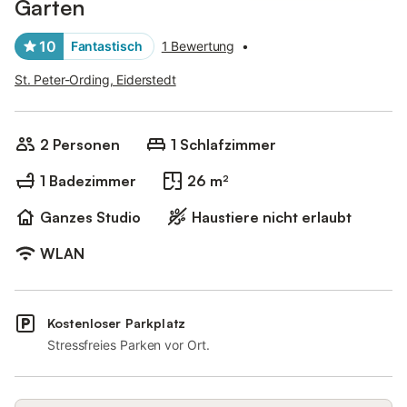
Garten
10
Fantastisch
1 Bewertung
•
St. Peter-Ording, Eiderstedt
2 Personen
1 Schlafzimmer
1 Badezimmer
26 m²
Ganzes Studio
Haustiere nicht erlaubt
WLAN
Kostenloser Parkplatz
Stressfreies Parken vor Ort.