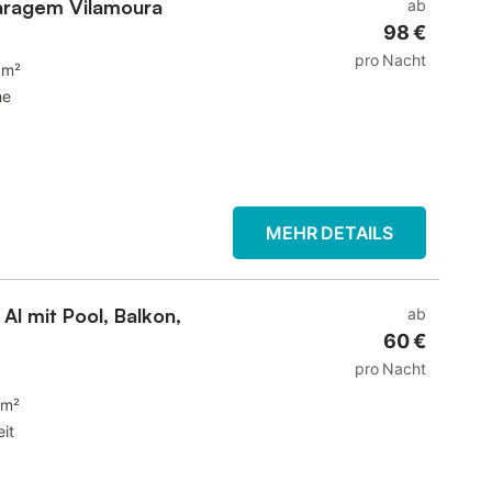
Garagem Vilamoura
ab
98 €
pro Nacht
 m²
he
MEHR DETAILS
l mit Pool, Balkon,
ab
60 €
pro Nacht
 m²
it