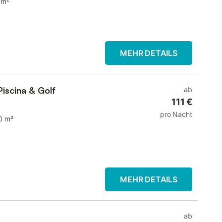
 m²
MEHR DETAILS
Piscina & Golf
ab
111 €
pro Nacht
0 m²
MEHR DETAILS
ab