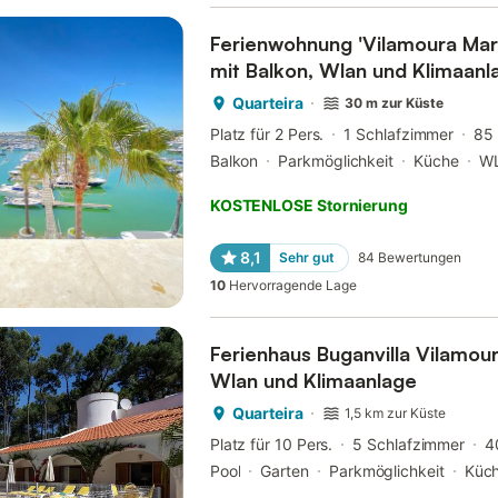
Ferienwohnung 'Vilamoura Mari
mit Balkon, Wlan und Klimaanl
Quarteira
30 m zur Küste
Platz für 2 Pers.
1 Schlafzimmer
85
Balkon
Parkmöglichkeit
Küche
W
KOSTENLOSE Stornierung
8,1
Sehr gut
84
Bewertungen
10
Hervorragende Lage
Ferienhaus Buganvilla Vilamour
Wlan und Klimaanlage
Quarteira
1,5 km zur Küste
Platz für 10 Pers.
5 Schlafzimmer
4
Pool
Garten
Parkmöglichkeit
Küc