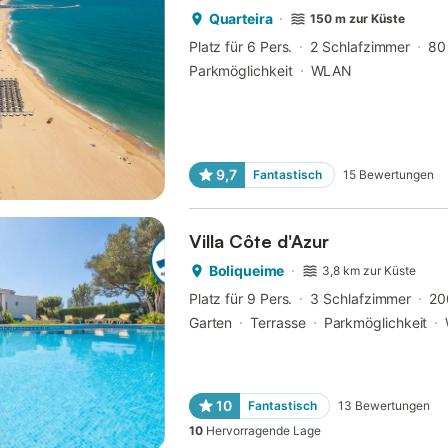
Quarteira
150 m zur Küste
Platz für 6 Pers.
2 Schlafzimmer
80
Parkmöglichkeit
WLAN
9,7
Fantastisch
15
Bewertungen
Villa Côte d'Azur
Boliqueime
3,8 km zur Küste
Platz für 9 Pers.
3 Schlafzimmer
20
Garten
Terrasse
Parkmöglichkeit
10
Fantastisch
13
Bewertungen
10
Hervorragende Lage