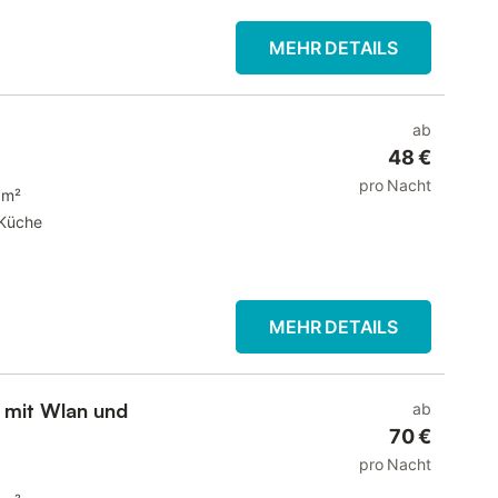
MEHR DETAILS
ab
48 €
pro Nacht
 m²
Küche
MEHR DETAILS
 mit Wlan und
ab
70 €
pro Nacht