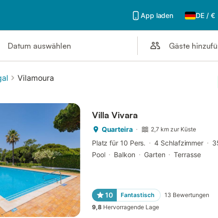
App laden
DE
/
€
Gäste hinzuf
Datum auswählen
al
Vilamoura
Villa Vivara
Quarteira
2,7 km zur Küste
Platz für 10 Pers.
4 Schlafzimmer
3
Pool
Balkon
Garten
Terrasse
10
Fantastisch
13
Bewertungen
9,8
Hervorragende Lage