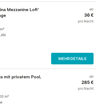
na Mezzanine Loft'
ab
age
36 €
pro Nacht
 m²
LAN
MEHR DETAILS
a mit privatem Pool,
ab
285 €
pro Nacht
00 m²
he