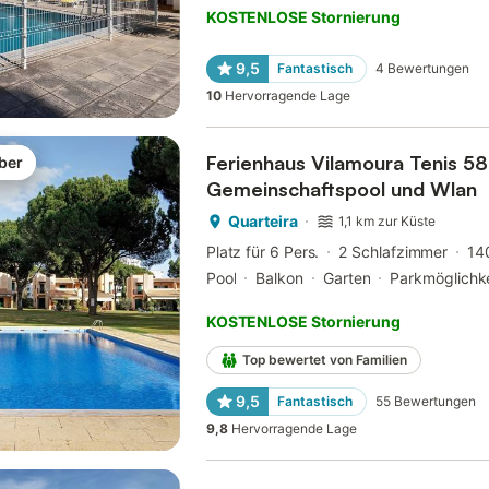
KOSTENLOSE Stornierung
9,5
Fantastisch
4
Bewertungen
10
Hervorragende Lage
Ferienhaus Vilamoura Tenis 58
ber
Gemeinschaftspool und Wlan
Quarteira
1,1 km zur Küste
Platz für 6 Pers.
2 Schlafzimmer
14
Pool
Balkon
Garten
Parkmöglichke
KOSTENLOSE Stornierung
Top bewertet von Familien
9,5
Fantastisch
55
Bewertungen
9,8
Hervorragende Lage