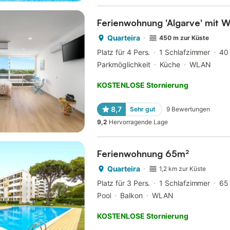
Ferienwohnung 'Algarve' mit W
Quarteira
450 m zur Küste
Platz für 4 Pers.
1 Schlafzimmer
40
Parkmöglichkeit
Küche
WLAN
KOSTENLOSE Stornierung
8,7
Sehr gut
9
Bewertungen
9,2
Hervorragende Lage
Ferienwohnung 65m²
Quarteira
1,2 km zur Küste
Platz für 3 Pers.
1 Schlafzimmer
65
Pool
Balkon
WLAN
KOSTENLOSE Stornierung