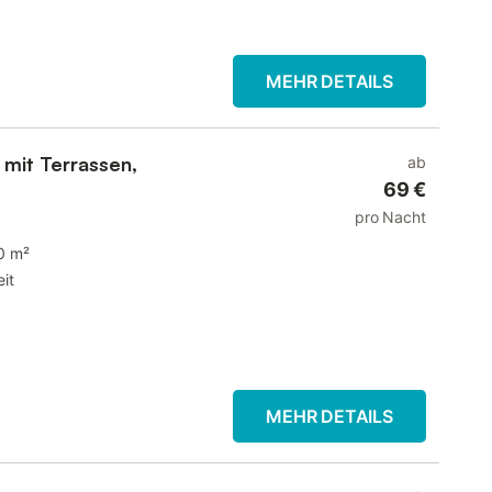
MEHR DETAILS
 mit Terrassen,
ab
69 €
pro Nacht
0 m²
it
MEHR DETAILS