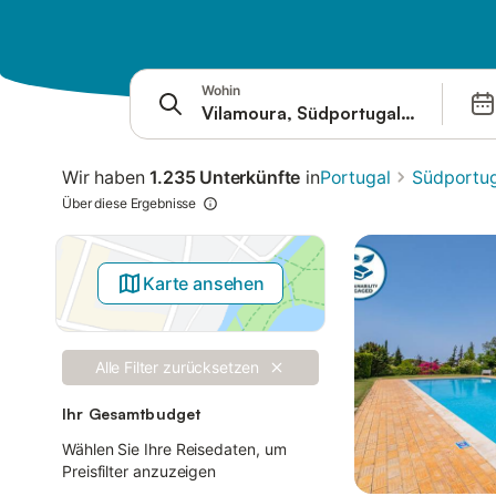
Springe zu
Suchleiste
Filter
Wohin
Angebote
Wir haben
1.235 Unterkünfte
in
Portugal
Südportug
Über diese Ergebnisse
Karte ansehen
Alle Filter zurücksetzen
Ihr Gesamtbudget
Wählen Sie Ihre Reisedaten, um
Preisfilter anzuzeigen