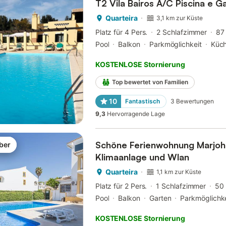
T2 Vila Bairos A/C Piscina e 
Quarteira
3,1 km zur Küste
Platz für 4 Pers.
2 Schlafzimmer
87
Pool
Balkon
Parkmöglichkeit
Küc
KOSTENLOSE Stornierung
Top bewertet von Familien
10
Fantastisch
3
Bewertungen
9,3
Hervorragende Lage
Schöne Ferienwohnung Marjoh A
ber
Klimaanlage und Wlan
Quarteira
1,1 km zur Küste
Platz für 2 Pers.
1 Schlafzimmer
50
Pool
Balkon
Garten
Parkmöglichke
KOSTENLOSE Stornierung