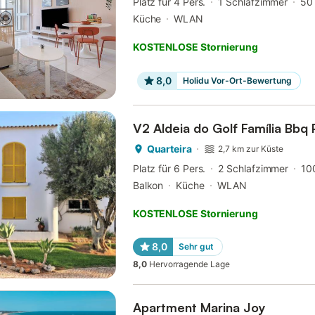
Platz für 4 Pers.
1 Schlafzimmer
50
Küche
WLAN
KOSTENLOSE Stornierung
8,0
Holidu Vor-Ort-Bewertung
V2 Aldeia do Golf Família Bbq 
Quarteira
2,7 km zur Küste
Platz für 6 Pers.
2 Schlafzimmer
10
Balkon
Küche
WLAN
KOSTENLOSE Stornierung
8,0
Sehr gut
8,0
Hervorragende Lage
Apartment Marina Joy