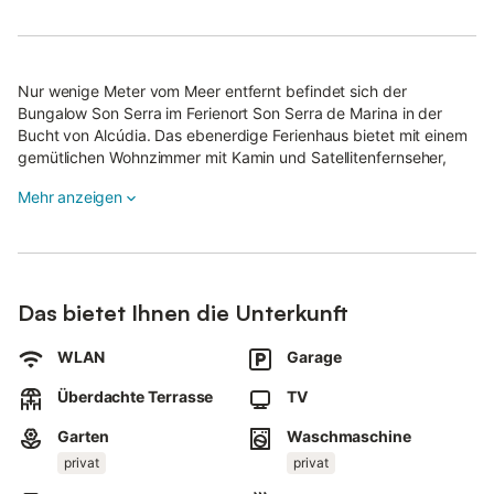
Nur wenige Meter vom Meer entfernt befindet sich der
Bungalow Son Serra im Ferienort Son Serra de Marina in der
Bucht von Alcúdia. Das ebenerdige Ferienhaus bietet mit einem
gemütlichen Wohnzimmer mit Kamin und Satellitenfernseher,
einer gut ausgestatteten Küche, 4 Schlafzimmern und 2
Mehr anzeigen
Badezimmern Platz für 8 Personen.
Zur Ausstattung der kinderfreundlichen Unterkunft gehören
außerdem WLAN, ein Babybett und eine Garage.
Auf der überdachten Terrasse mit Meerblick stehen Ihnen
Das bietet Ihnen die Unterkunft
Gartenmöbel und ein Grill für entspannte Stunden im Freien zur
Verfügung.
WLAN
Garage
Den Strand und die nächsten Restaurants erreichen Sie mit
Überdachte Terrasse
TV
wenigen Schritten.
Garten
Waschmaschine
Einkaufsmöglichkeiten befinden sich nur wenige Autominuten
entfernt.
privat
privat