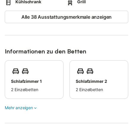
Kühlschrank
Grill
Ein kleiner Hund ist erlaubt.
Alle 38 Ausstattungsmerkmale anzeigen
Informationen zu den Betten
Schlafzimmer 1
Schlafzimmer 2
2
Einzelbetten
2
Einzelbetten
Mehr anzeigen