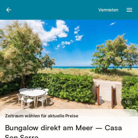
Bilder
Ausstattung
Bewertungen
Vermieten
1
/
31
Zeitraum wählen für aktuelle Preise
Bungalow direkt am Meer – Casa
Son Serra