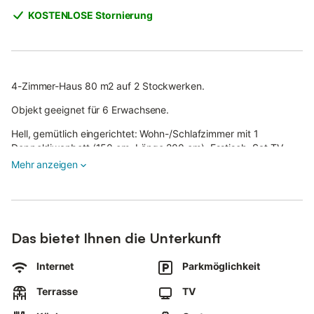
KOSTENLOSE Stornierung
4-Zimmer-Haus 80 m2 auf 2 Stockwerken.
Objekt geeignet für 6 Erwachsene.
Hell, gemütlich eingerichtet: Wohn-/Schlafzimmer mit 1
Doppeldiwanbett (150 cm, Länge 200 cm), Esstisch, Sat-TV
und Radio.
Mehr anzeigen
Ausgang zur Terrasse. 1 Zimmer mit 1 Doppelbett. 1 Zimmer mit
1 Bett und 1 Ausziehbett.
Offene Küche (Backofen, Geschirrspüler, 4 Glaskeramikplatten,
Das bietet Ihnen die Unterkunft
Toaster, Wasserkocher, Mikrowelle, elektrische Kaffeemaschine).
Dusche/WC. E-Heizung.
Internet
Parkmöglichkeit
Obergeschoss: 1 abgeschrägtes Zimmer mit 2 Betten.
Terrasse
TV
Terrassenmöbel. Zur Verfügung: Sauna, Kinderhochstuhl,
Babybett bis 2 Jahre.