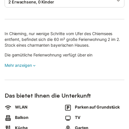
2 Erwachsene, 0 Kinder
In Chieming, nur wenige Schritte vom Ufer des Chiemsees
entfernt, befindet sich die 60 m² große Ferienwohnung 2 im 2.
Stock eines charmanten bayerischen Hauses.
Die gemütliche Ferienwohnung verfügt über ein
Wohn-/Esszimmer, eine gut ausgestattete Küchenzeile, 2
Mehr anzeigen
Schlafzimmer (jeweils mit einem Doppelbett und einem
Waschbecken) sowie ein Badezimmer und bietet somit Platz für
4 Personen.
Zur Ausstattung gehören außerdem WLAN, Satellitenfernsehen,
ein Kinderbett und ein Hochstuhl.
Das bietet Ihnen die Unterkunft
Vom Wohnzimmer aus haben Sie Zugang zu einem nach Süden
WLAN
Parken auf Grundstück
ausgerichteten Balkon mit Blick auf die Berge.
Balkon
TV
Ein Supermarkt befindet sich 450 m von der Unterkunft entfernt
und ein Restaurant ist 300 m entfernt.
Küche
Garten