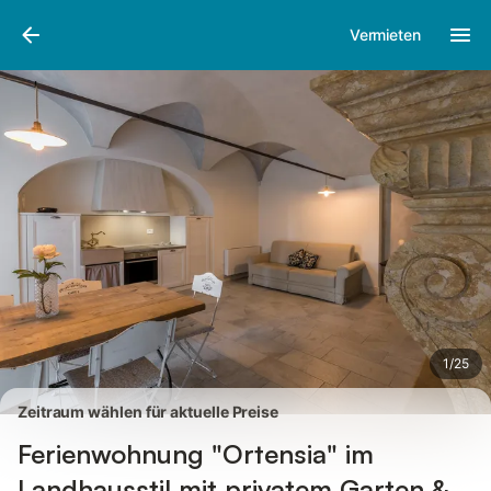
Bilder
Ausstattung
Bewertungen
Vermieten
1
/
25
Zeitraum wählen für aktuelle Preise
Ferienwohnung "Ortensia" im
Landhausstil mit privatem Garten &