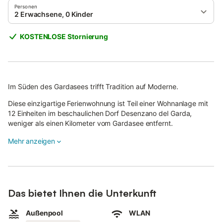
Personen
2 Erwachsene, 0 Kinder
KOSTENLOSE Stornierung
Im Süden des Gardasees trifft Tradition auf Moderne.
Diese einzigartige Ferienwohnung ist Teil einer Wohnanlage mit
12 Einheiten im beschaulichen Dorf Desenzano del Garda,
weniger als einen Kilometer vom Gardasee entfernt.
Die geräumige Ferienwohnung im Finca-Stil verfügt über ein
Mehr anzeigen
Schlafzimmer (mit einem Doppelbett und einem Einzelbett) und
eine Schlafcouch und bietet somit Platz für 5 Personen.
Außerdem verfügt die Ferienwohnung über ein Bad, ein
kombiniertes Wohn-/Esszimmer mit Küchenzeile und Esstisch.
Das bietet Ihnen die Unterkunft
Zur Ausstattung gehören außerdem eine Klimaanlage und
Außenpool
WLAN
WLAN.