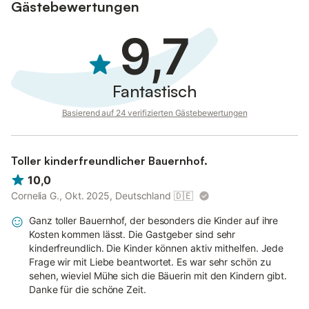
Gästebewertungen
Die Messe- und Einkaufsstadt Husum ist ca. 22 km entfernt.
Weitere Angaben: PKW-Stellplatz, Fahrradabstellplatz, großer
9,7
Garten und Liegewiese, Brötchenservice, regelmäßiges
Stockbrotbacken, Kinderbett und Kinderhochstuhl für alle
Ferienwohnungen/ - häuser nach Bedarf, Nichtraucher.
Haustiere sind nur im Ferienhaus Kastanie erlaubt. In allen
Fantastisch
anderen Ferienwohnungen/-häuser sind keine Tiere erlaubt.
Basierend auf 24 verifizierten Gästebewertungen
Toller kinderfreundlicher Bauernhof.
10,0
Cornelia G., Okt. 2025, Deutschland
🇩🇪
Ganz toller Bauernhof, der besonders die Kinder auf ihre
Kosten kommen lässt. Die Gastgeber sind sehr
kinderfreundlich. Die Kinder können aktiv mithelfen. Jede
Frage wir mit Liebe beantwortet. Es war sehr schön zu
sehen, wieviel Mühe sich die Bäuerin mit den Kindern gibt.
Danke für die schöne Zeit.