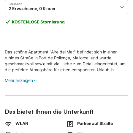
Personen
2 Erwachsene, 0 Kinder
KOSTENLOSE Stornierung
Das schöne Apartment "Aire del Mar" befindet sich in einer
ruhigen Straße in Port de Pollença, Mallorca, und wurde
geschmackvoll sowie mit viel Liebe zum Detail eingerichtet, um
die perfekte Atmosphäre für einen entspannten Urlaub in
Strandnähe zu schaffen.
Mehr anzeigen
Es besteht aus einem gemütlichen Wohnzimmer mit Schlafsofa
für eine Person, einer modernen und gut ausgestatteten Küche,
einem Schlafzimmer mit Doppelbett (160 cm) mit
Standventilator sowie einem Badezimmer mit begehbarer
Dusche und bietet somit Platz für zwei Erwachsene und ein
Das bietet Ihnen die Unterkunft
Kind.
WLAN
Parken auf Straße
Zu den weiteren Annehmlichkeiten gehören WLAN, Klimaanlage
im Wohnzimmer, Kabelfernsehen, ein Babybett und ein