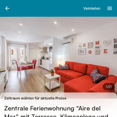
Bilder
Ausstattung
Bewertungen
Vermieten
1
/
21
Zeitraum wählen für aktuelle Preise
Zentrale Ferienwohnung "Aire del
Mar" mit Terrasse, Klimaanlage und