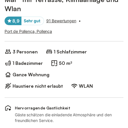
Wlan
8,9
Sehr gut
91 Bewertungen
•
Port de Pollença, Pollença
3 Personen
1 Schlafzimmer
1 Badezimmer
50 m²
Ganze Wohnung
Haustiere nicht erlaubt
WLAN
Hervorragende Gastlichkeit
Gäste schätzen die einladende Atmosphäre und den
freundlichen Service.