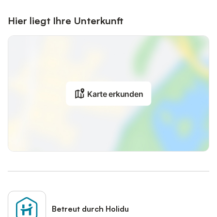
Ihnen per E-Mail zugesandt wird.
Hier liegt Ihre Unterkunft
Dies wird dem Gastgeber helfen, Ihren Aufenthalt bestmöglich
vorzubereiten.
Karte erkunden
Betreut durch Holidu