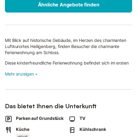
Ähnliche Angebote finden
Mit Blick auf historische Gebäude, im Herzen des charmanten
Luftkurortes Heiligenberg, finden Besucher die charmante
Ferienwohnung am Schloss.
Diese kinderfreundliche Ferienwohnung befindet sich im ersten
Stock und besteht aus einem Wohnzimmer, einer gut
Mehr anzeigen
ausgestatteten Küche, einem Schlafzimmer und einem
Badezimmer und bietet somit Platz für 2 Personen.
Eine Schlafcouch kann auf Anfrage hinzugefügt werden.
Zu den weiteren Annehmlichkeiten dieser renovierten
Das bietet Ihnen die Unterkunft
Ferienwohnung gehören ein Aufzug, ein Ventilator und
Kabelfernsehen.
Parken auf Grundstück
TV
Die hübsche Ferienwohnung mit Blick auf die alte Linde und
Küche
Kühlschrank
historische Gebäude befindet sich mitten im Dorf.
privat