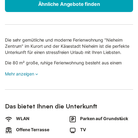
Ähnliche Angebote finden
Die sehr gemütliche und moderne Ferienwohnung "Nieheim
Zentrum" im Kurort und der Käsestadt Nieheim ist die perfekte
Unterkunft für einen stressfreien Urlaub mit Ihren Liebsten.
Die 80 m² große, ruhige Ferienwohnung besteht aus einem
offenen Wohnzimmer, einer gut ausgestatteten Küche, 2
Mehr anzeigen
Schlafzimmern sowie 1 Badezimmer und bietet somit Platz für 3
Personen.
Zur Ausstattung gehören außerdem WLAN (geeignet für
Videoanrufe und mobiles Arbeiten), ein TV sowie Kinderbücher
und Spielsachen.
Das bietet Ihnen die Unterkunft
Außerdem stehen 2 E-Bikes zur Verfügung, die gegen Aufpreis
WLAN
Parken auf Grundstück
ausgeliehen werden können.
Offene Terrasse
TV
Die Ferienwohnung verfügt über einen privaten Außenbereich
mit Gartenmöbeln und einer offenen Terrasse.