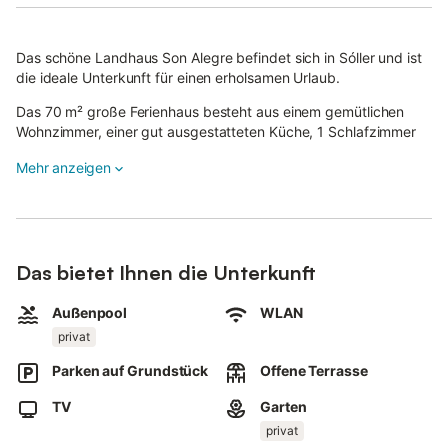
Das schöne Landhaus Son Alegre befindet sich in Sóller und ist
die ideale Unterkunft für einen erholsamen Urlaub.
Das 70 m² große Ferienhaus besteht aus einem gemütlichen
Wohnzimmer, einer gut ausgestatteten Küche, 1 Schlafzimmer
und 1 Badezimmer und bietet somit Platz für 2 Personen.
Mehr anzeigen
Zu den weiteren Annehmlichkeiten gehören WLAN, eine
Waschmaschine sowie ein Fernseher.
Außerdem steht ein Babybett zur Verfügung.
Das Landhaus verfügt über einen privaten Außenbereich mit
Das bietet Ihnen die Unterkunft
einem Pool (3x4 m), einen Garten, Gartenmöbel, eine offene
Terrasse und einen Grill.
Außenpool
WLAN
Hier können Sie Ihren Urlaub inmitten der mediterranen
privat
Vegetation genießen.
Entfernung zum nächsten Restaurant zu Fuß/mit dem Auto: 1,06
Parken auf Grundstück
Offene Terrasse
km.
Entfernung zum nächsten Café zu Fuß/mit dem Auto: 2,09 km.
TV
Garten
Entfernung zur nächstgelegenen Bar zu Fuß/mit dem Auto: 1,17
privat
km.