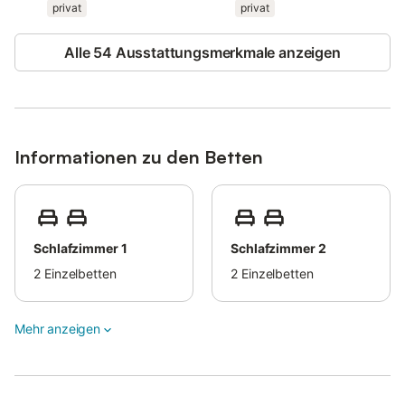
Grundstück, 3 Stellplätze in der Garage sowie
privat
privat
Parkmöglichkeiten an der Straße. Ein gemeinschaftlicher
Ladepunkt für Elektroautos und ein gemeinsamer
Alle 54 Ausstattungsmerkmale anzeigen
Fahrradabstellraum sind vorhanden.
Rauchen ist draußen erlaubt. 1 kleines Haustier ist nach
vorheriger Absprache mit dem Gastgeber gestattet.
Veranstaltungen sind nicht erlaubt.
Informationen zu den Betten
Wichtige Hinweise: Die Fenster entsprechen dem traditionellen
mediterranen Stil; in den Schlafzimmern gibt es keine
Mückennetze.
Schlafzimmer 1
Schlafzimmer 2
2
Einzelbetten
2
Einzelbetten
Mehr anzeigen