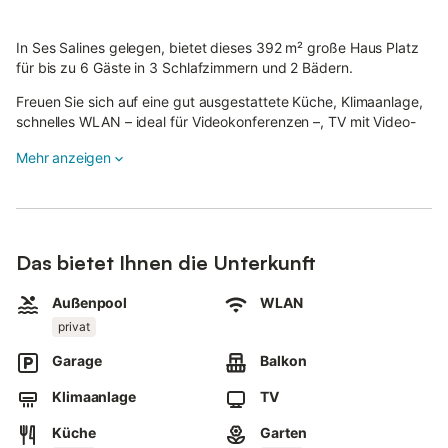
In Ses Salines gelegen, bietet dieses 392 m² große Haus Platz
für bis zu 6 Gäste in 3 Schlafzimmern und 2 Bädern.
Freuen Sie sich auf eine gut ausgestattete Küche, Klimaanlage,
schnelles WLAN – ideal für Videokonferenzen –, TV mit Video-
on-Demand, Waschmaschine, Trockner und einen Arbeitsplatz.
Mehr anzeigen
Für Familien stehen Hochstuhl und Kinderbett zur Verfügung.
Zentralheizung sorgt im Winter für Komfort.
Das neue Heizsystem macht das Haus ideal für Herbst, Frühling
Das bietet Ihnen die Unterkunft
und Winter.
Außenpool
WLAN
Genießen Sie den privaten Garten, die überdachte Terrasse, die
offene Terrasse und 2 private Balkone – alle mit herrlichem
privat
Meerblick.
Garage
Balkon
Entspannen Sie am privaten Außenpool und bereiten Sie
Klimaanlage
TV
Mahlzeiten auf dem eigenen Grill zu.
Küche
Garten
Zum Parken gibt es 3 Gemeinschaftsplätze auf dem