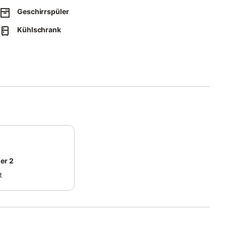
Geschirrspüler
Kühlschrank
er 2
t