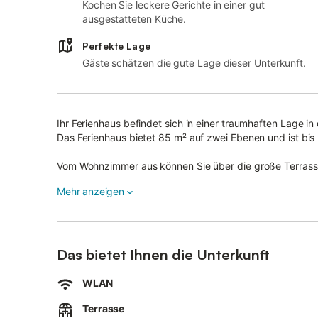
Kochen Sie leckere Gerichte in einer gut
ausgestatteten Küche.
Perfekte Lage
Gäste schätzen die gute Lage dieser Unterkunft.
Ihr Ferienhaus befindet sich in einer traumhaften Lage i
Das Ferienhaus bietet 85 m² auf zwei Ebenen und ist bis
Vom Wohnzimmer aus können Sie über die große Terrasse
Vom Esstisch aus können Sie Ihren Blick durch den schö
Mehr anzeigen
Im ersten Stock befinden sich die Schlafzimmer; eines m
Badewanne.
Gartenmöbel stellen wir Ihnen je nach Saison gerne zur 
Das Grillen ist aufgrund des Reetdaches nur mit einem Ele
Das bietet Ihnen die Unterkunft
Gerne stellen wir Ihnen auf Wunsch zusätzliche Service-
WLAN
Weitere Informationen und direkte Buchungsmöglichkeite
Terrasse