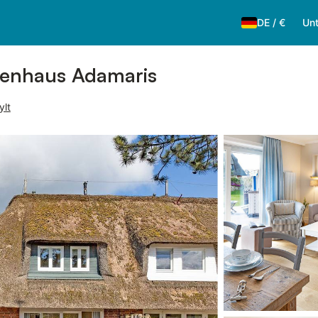
DE
/
€
Unt
ienhaus Adamaris
ylt