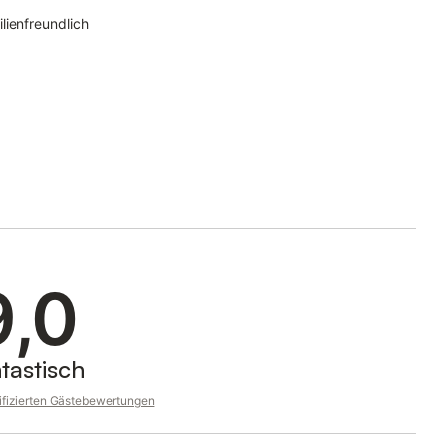
lienfreundlich
9,0
tastisch
rifizierten Gästebewertungen