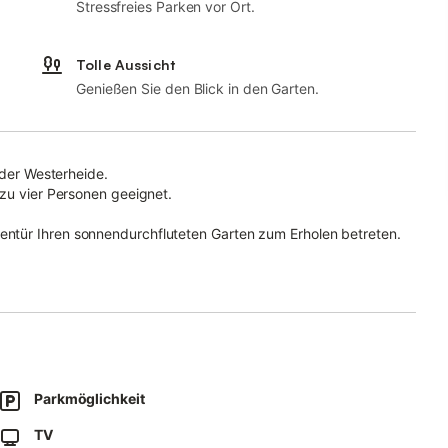
Stressfreies Parken vor Ort.
Tolle Aussicht
Genießen Sie den Blick in den Garten.
n der Westerheide.
 zu vier Personen geeignet.
ntür Ihren sonnendurchfluteten Garten zum Erholen betreten.
n angelegten Garten schweifen lassen.
it Doppel- und eines mit Etagenbett und Ihr Badezimmer mit
Verfügung.
ktrogrill gestattet.
Leistungen zur Verfügung.
Parkmöglichkeit
n gibt es über uns.
TV