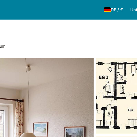
DE
/
€
Unt
rum