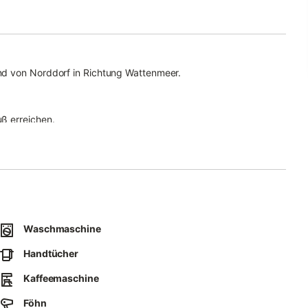
nd von Norddorf in Richtung Wattenmeer.
ß erreichen.
ich weitere Ferienwohnungen befinden
Waschmaschine
 38m² mit Schlafmöglichkeiten für 4 Personen
Handtücher
Kaffeemaschine
Föhn