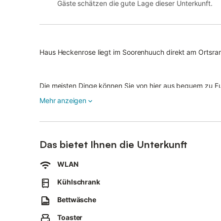
Gäste schätzen die gute Lage dieser Unterkunft.
Haus Heckenrose liegt im Soorenhuuch direkt am Ortsra
Die meisten Dinge können Sie von hier aus bequem zu Fu
Mehr anzeigen
Das bieten wir Ihnen mit der Ferienwohnung:
Das bietet Ihnen die Unterkunft
- liegt im EG rechts eines Mehrfamilienhauses, in dem s
WLAN
- das Appartement ist eine 2-Zimmer-Ferienwohnung, ca.
- Schlafzimmer mit 2 Einzelbetten
Kühlschrank
- 1 Schlafsofa in der Wohnstube
Bettwäsche
- eigene Terrasse vom Wohnzimmer zugängig
Toaster
- separate Küche