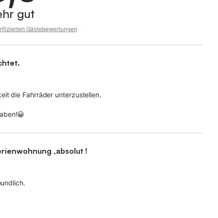
ehr gut
rifizierten Gästebewertungen
chtet.
it die Fahrräder unterzustellen.
haben!😀
erienwohnung ,absolut !
eundlich.