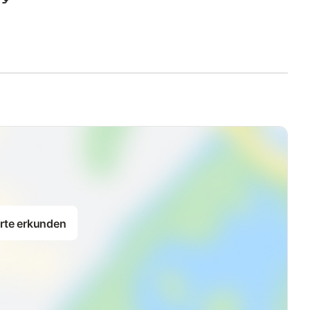
hnen natürlich auch zur Verfügung. (von April bis Oktober)
rte erkunden