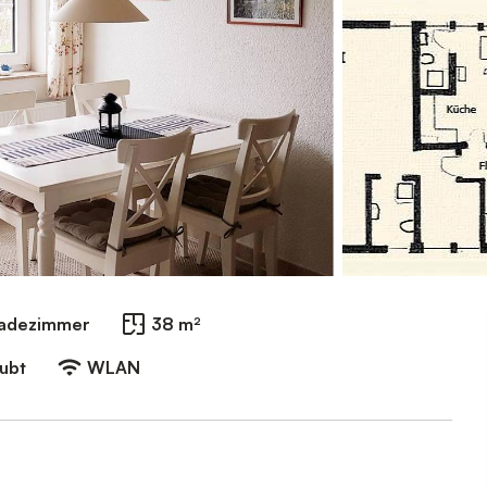
Badezimmer
38 m²
aubt
WLAN