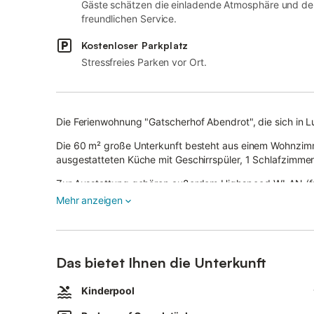
Gäste schätzen die einladende Atmosphäre und de
freundlichen Service.
Kostenloser Parkplatz
Stressfreies Parken vor Ort.
Die Ferienwohnung "Gatscherhof Abendrot", die sich in Lus
Die 60 m² große Unterkunft besteht aus einem Wohnzimme
ausgestatteten Küche mit Geschirrspüler, 1 Schlafzimmer
Zur Ausstattung gehören außerdem Highspeed-WLAN (für 
Waschmaschine, ein Trockner sowie Kinderbücher und S
Mehr anzeigen
Ein Babybett und ein Hochstuhl sind ebenfalls vorhanden
Dieses Ferienhaus verfügt über einen privaten Balkon 
Kinderpool, Grill und Spielplatz.
Das bietet Ihnen die Unterkunft
Trinken Sie abends ein Glas Wein auf Ihrem Balkon und
Empfehlenswert sind die Bäckerei der Stadt, die Rodene
Kinderpool
Naturbadeteich, die Awuarena und die Plose.
Auf dem Grundstück sind 2 Parkplätze vorhanden.