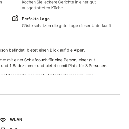
n
Kochen Sie leckere Gerichte in einer gut
ausgestatteten Küche.
Perfekte Lage
Gäste schätzen die gute Lage dieser Unterkunft.
on befindet, bietet einen Blick auf die Alpen.
r mit einer Schlafcouch für eine Person, einer gut
 und 1 Badezimmer und bietet somit Platz für 3 Personen.
Videoanrufe geeignet), Satellitenfernsehen, eine
pielsachen.
.
und Zugang zu einem gemeinsamen Außenbereich mit Garten,
 genießen Sie dabei den atemberaubenden Bergblick!
keralm, die Burg Rodeneck, die Lüsneralm, der nahe gelegene
WLAN