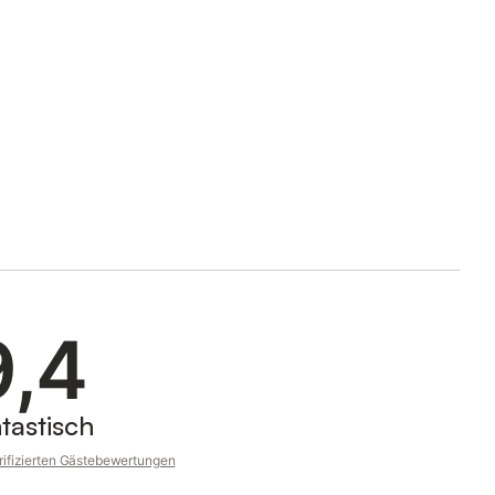
9,4
tastisch
rifizierten Gästebewertungen