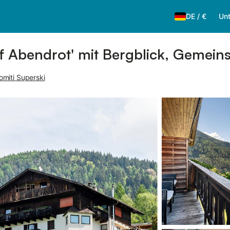
DE
/
€
Unt
 Abendrot' mit Bergblick, Gemein
omiti Superski