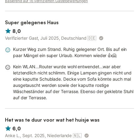
Basierend auf 16 verifizierten Gästebewertungen
Auf einem Spielplatz und im Miniclub lernen sie neue Freunde
kennen.
Super gelegenes Haus
Für die Nutzung der Aktivitäten auf dem Regenbogencamp
8,0
wird obligatorisch ein Personenbeitrag erhoben und ist bei der
Verifizierter Gast, Juli 2025, Deutschland
🇩🇪
Anreise direkt an der
Rezeption im REGENBOGENCAMP zu entrichten.
Kurzer Weg zum Strand. Ruhig gelegener Ort. Bis auf ein
paar Mängel ein super Urlaub. Kommen wieder 👍🤗
Es gibt einige obligatorische Gebühren, die vom
Regenbogencamp erhoben werden, die während der Saison
Kein WLAN...Router wurde wohl entwendet...war aber
variieren können.
letztendlich nicht schlimm. Einige Lampen gingen nicht und
eine kaputte Schublade. Decke vom Sofa könnte auch mal
Diese Gebühren gelten nicht nur für die Aktivitäten, sondern
ausgetauscht werden sowie der kaputte rostige
auch für den Aufenthalt.
Wäscheständer auf der Terrasse. Ebenso der geklebte Stuhl
Die Gebühren werden pro Person pro Nacht berechnet.
auf der Terrasse.
Bitte kontaktieren Sie den Gastgeber, um mehr Informationen
über die Preise zu erhalten.
Het was te duur voor wat het huisje was
Die Touristenabagabe ist vor Ort an der Rezeption des
6,0
REGENBOGENCAMP zu entrichten:
Anke L., Sept. 2025, Niederlande
🇳🇱
Bitte erfragen Sie die Einzelheiten direkt vor Ort bei der