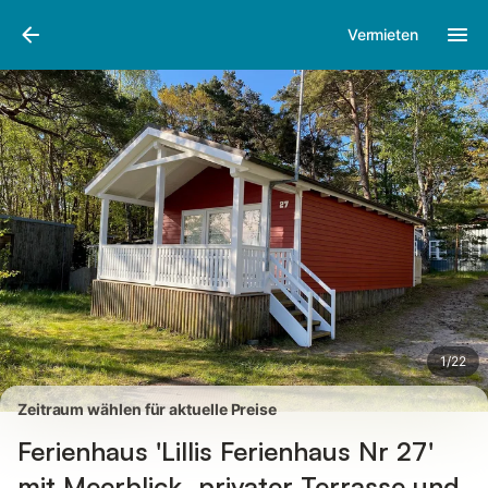
Bilder
Ausstattung
Bewertungen
Vermieten
1
/
22
Zeitraum wählen für aktuelle Preise
Ferienhaus 'Lillis Ferienhaus Nr 27'
mit Meerblick, privater Terrasse und