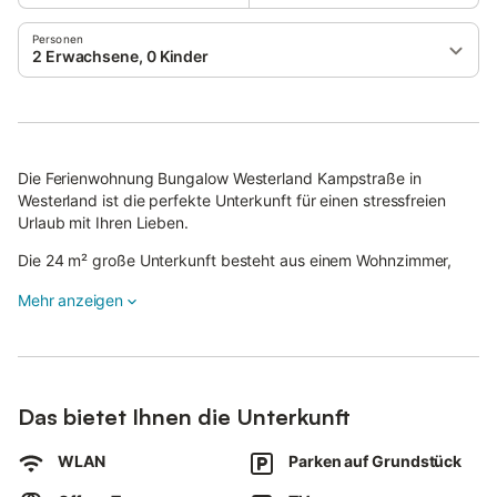
Personen
2 Erwachsene, 0 Kinder
Die Ferienwohnung Bungalow Westerland Kampstraße in
Westerland ist die perfekte Unterkunft für einen stressfreien
Urlaub mit Ihren Lieben.
Die 24 m² große Unterkunft besteht aus einem Wohnzimmer,
einer Küche, 1 Schlafzimmer und 1 Badezimmer und bietet somit
Mehr anzeigen
Platz für 2 Personen.
Zur Ausstattung gehören außerdem WLAN sowie ein TV.
Dieses Ferienhaus bietet einen privaten Außenbereich mit
Garten und Terrasse inklusive Strandkorb.
Das bietet Ihnen die Unterkunft
Kostenlose Parkplätze sind auf der Straße vorhanden.
WLAN
Parken auf Grundstück
Ein Hund ist erlaubt.