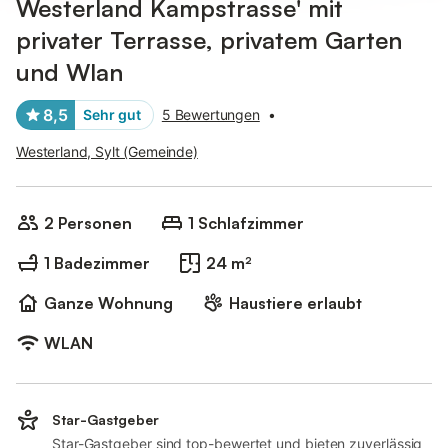
Westerland Kampstrasse' mit
privater Terrasse, privatem Garten
und Wlan
8,5
Sehr gut
5 Bewertungen
•
Westerland, Sylt (Gemeinde)
2 Personen
1 Schlafzimmer
1 Badezimmer
24 m²
Ganze Wohnung
Haustiere erlaubt
WLAN
Star-Gastgeber
Star-Gastgeber sind top-bewertet und bieten zuverlässig