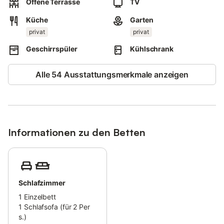
Offene Terrasse
TV
Rauchen und Feiern sind nicht erlaubt.
Küche
Garten
privat
privat
Die örtliche Kurtaxe ist saisonabhängig und unterscheidet sich
zwischen Sommer- und Wintersaison.
Geschirrspüler
Kühlschrank
Der Gastgeber wird sich vor der Anreise direkt mit Ihnen in
Verbindung setzen, um die Details zu klären und die notwendige
Alle 54 Ausstattungsmerkmale anzeigen
Anmeldung sicherzustellen.
Informationen zu den Betten
Schlafzimmer
1
Einzelbett
1
Schlafsofa (für 2 Per
s.)