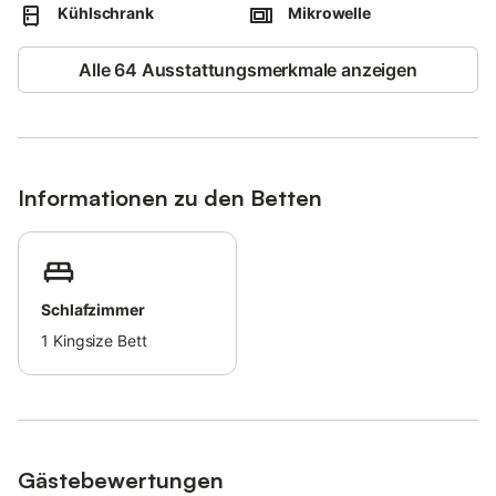
Diese Unterkunft verfügt über licht- und wassersparende
Kühlschrank
Mikrowelle
Einrichtungen.
Der Strom in dieser Unterkunft wird zum Teil durch
Alle 64 Ausstattungsmerkmale anzeigen
Photovoltaikanlagen erzeugt.
Bitte füllen Sie nach der Buchung das Holidu-Kontaktformular,
das Ihnen per E-Mail zugesandt wird, vollständig aus und geben
Sie Ihre Adresse an. Dies wird dem Gastgeber helfen, Ihren
Aufenthalt bestmöglich vorzubereiten.
Informationen zu den Betten
Schlafzimmer
1
Kingsize Bett
Gästebewertungen