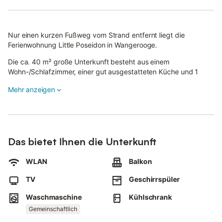
Nur einen kurzen Fußweg vom Strand entfernt liegt die
Ferienwohnung Little Poseidon in Wangerooge.
Die ca. 40 m² große Unterkunft besteht aus einem
Wohn-/Schlafzimmer, einer gut ausgestatteten Küche und 1
Badezimmer und bietet somit Platz für 2 Personen.
Mehr anzeigen
Als Schlafmöglichkeit stehen 2 einzelne Klappbetten in den
Maßen 0,90 m x 2,00 m mit einer dicken Federkernmatratze zur
Verfügung.
Zur Ausstattung gehören außerdem ein 32-Zoll-
Das bietet Ihnen die Unterkunft
Flachbildfernseher, Bluray-DVD-Player, Radio, CD-Player sowie
einige CDs, DVDs, Spiele und Bücher.
WLAN
Balkon
Ganz neu: fest installierter Gäste-WLAN Anschluss.
TV
Geschirrspüler
Auf dem Wohnungsplan in der Bildergalerie können Sie die Lage
Waschmaschine
Kühlschrank
der Räumlichkeiten gut erkennen.
Gemeinschaftlich