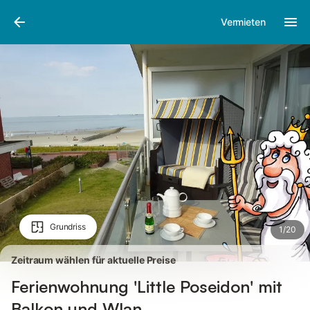
Bilder
Ausstattung
Bewertungen
Vermieten
Grundriss
1
/
20
Zeitraum wählen für aktuelle Preise
Ferienwohnung 'Little Poseidon' mit
Balkon und Wlan