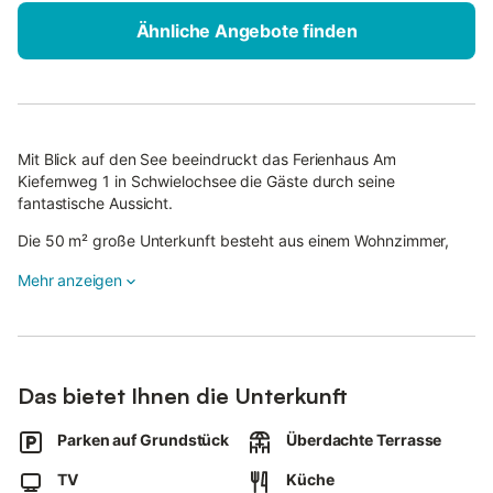
Ähnliche Angebote finden
Mit Blick auf den See beeindruckt das Ferienhaus Am
Kiefernweg 1 in Schwielochsee die Gäste durch seine
fantastische Aussicht.
Die 50 m² große Unterkunft besteht aus einem Wohnzimmer,
einer voll ausgestatteten Küche, 1 Schlafzimmer und 1
Mehr anzeigen
Badezimmer und bietet somit Platz für 4 Personen.
Zur Ausstattung gehört außerdem ein TV. Ein Babybett und ein
Hochstuhl sind ebenfalls vorhanden.
Diese Unterkunft bietet nicht: WLAN.
Das bietet Ihnen die Unterkunft
Dieses Ferienhaus verfügt über einen privaten Außenbereich mit
Parken auf Grundstück
Überdachte Terrasse
Garten, offener und überdachter Terrasse und einem Grill.
Die Unterkunft liegt verkehrsgünstig direkt am Mochowsee und
TV
Küche