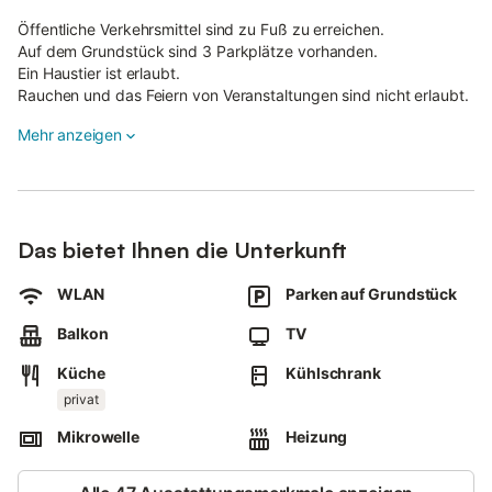
Öffentliche Verkehrsmittel sind zu Fuß zu erreichen.
Auf dem Grundstück sind 3 Parkplätze vorhanden.
Ein Haustier ist erlaubt.
Rauchen und das Feiern von Veranstaltungen sind nicht erlaubt.
Die Unterkunft verfügt über einen Abstellraum für Motorrad und
Mehr anzeigen
Fahrrad.
Diese Unterkunft hat Richtlinien, die den Gästen bei der
korrekten Mülltrennung helfen.
Weitere Informationen erhalten Sie vor Ort.
Diese Unterkunft ist licht- und wassersparend ausgestattet.
Das bietet Ihnen die Unterkunft
Nach der Buchung füllen Sie bitte das Holidu-Kontaktformular,
das Ihnen per E-Mail zugesandt wird, vollständig aus und geben
WLAN
Parken auf Grundstück
Sie Ihre Adresse an. Dies wird dem Gastgeber helfen, Ihren
Aufenthalt bestmöglich vorzubereiten.
Balkon
TV
Küche
Kühlschrank
privat
Mikrowelle
Heizung