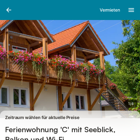
Bilder
Ausstattung
Bewertungen
Vermieten
1
/
4
Zeitraum wählen für aktuelle Preise
Ferienwohnung 'C' mit Seeblick,
Balkon und Wi-Fi