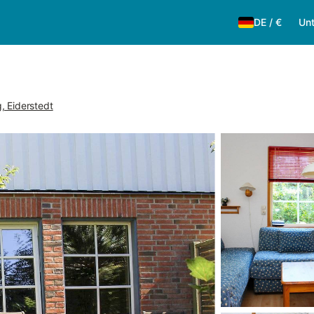
DE
/
€
Unt
, Eiderstedt