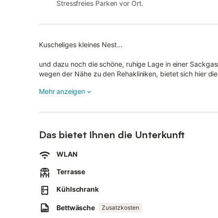
Stressfreies Parken vor Ort.
Kuscheliges kleines Nest...
und dazu noch die schöne, ruhige Lage in einer Sackgasse. Alle Einkaufsmöglichkeiten sind zu Fuß zu erreic
wegen der Nähe zu den Rehakliniken, bietet sich hier die perfekte Möglichkeit, seine bessere Hälfte während der Reha
zu begleiten. Das kleine, kuschelige Appartement bietet ein Wohn-/Schlafzimmer mit zwei Wohn-/Schlafcouch, einen
Mehr anzeigen
Essbereich, eine Einbau-Küchenzeile und ein Duschbad. Eine eigene möblierte Gästeterrasse im Garten steht zur
Verfügung.
-
Das bietet Ihnen die Unterkunft
In der Nähe der Rehakliniken im Ortsteil Dorf.
WLAN
Bitte beachten Sie, dass eine eventuell anfallende Kurabg
leisten.
Terrasse
Kühlschrank
Bettwäsche
Zusatzkosten