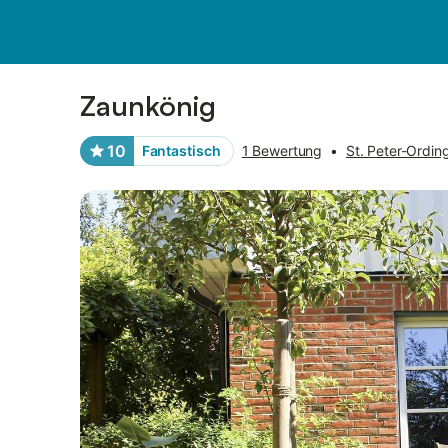
Bilder
Ausstattung
Bewertungen
Zaunkönig
10
Fantastisch
1 Bewertung
•
St. Peter-Ording