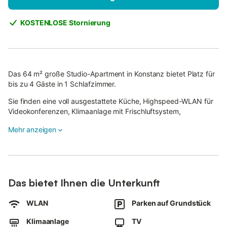
KOSTENLOSE Stornierung
Das 64 m² große Studio-Apartment in Konstanz bietet Platz für
bis zu 4 Gäste in 1 Schlafzimmer.
Sie finden eine voll ausgestattete Küche, Highspeed-WLAN für
Videokonferenzen, Klimaanlage mit Frischluftsystem,
Fußbodenheizung, Fernseher, Waschmaschine, Ventilator und
Mehr anzeigen
einen eigenen Arbeitsplatz vor. Für Familien stehen 1 Babybett,
1 Hochstuhl sowie gemeinschaftlich genutzte Spielzeuge und
Bücher für Kinder bereit.
Zusätzlich gibt es hausgemachtes Olivenöl und eine
Kaffeemaschine mit Espressokocher, Filterkaffee und French
Das bietet Ihnen die Unterkunft
Press.
WLAN
Parken auf Grundstück
Zur gemeinschaftlichen Nutzung stehen ein Spielplatz und ein
Grill im Außenbereich zur Verfügung.
Klimaanlage
TV