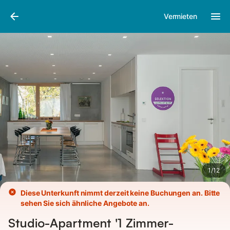
Bilder
Ausstattung
Vermieten
1
/
12
Diese Unterkunft nimmt derzeit keine Buchungen an. Bitte
sehen Sie sich ähnliche Angebote an.
Studio-Apartment '1 Zimmer-