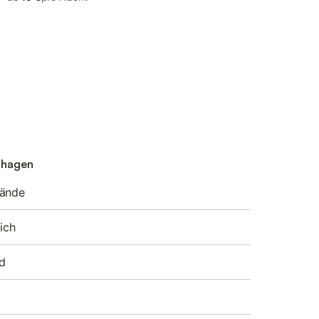
enhagen
rände
ich
d