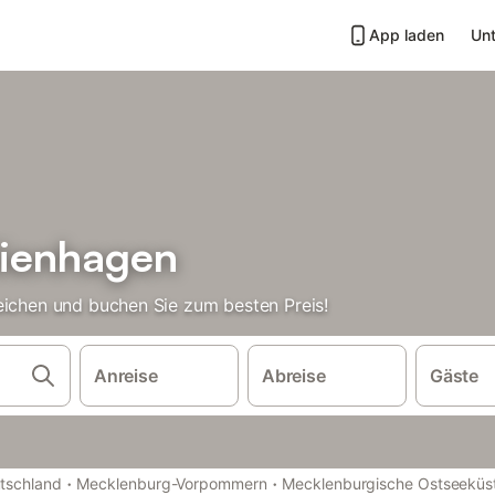
App laden
Unt
Nienhagen
eichen und buchen Sie zum besten Preis!
Anreise
Abreise
Gäste
·
·
tschland
Mecklenburg-Vorpommern
Mecklenburgische Ostseeküs