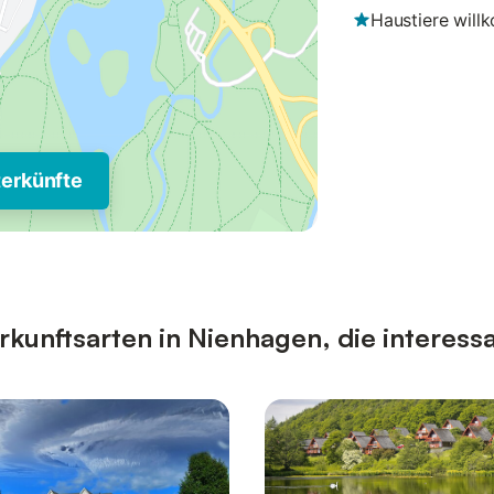
Haustiere wil
terkünfte
kunftsarten in Nienhagen, die interessa