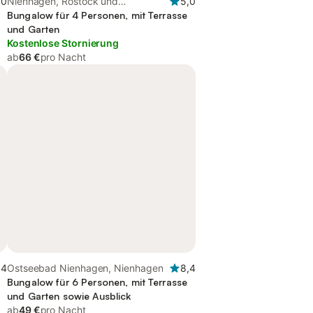
,0
Nienhagen, Rostock und
5,0
Umgebung
Bungalow für 4 Personen, mit Terrasse
und Garten
Kostenlose Stornierung
ab
66 €
pro Nacht
,4
Ostseebad Nienhagen, Nienhagen
8,4
Bungalow für 6 Personen, mit Terrasse
und Garten sowie Ausblick
ab
49 €
pro Nacht