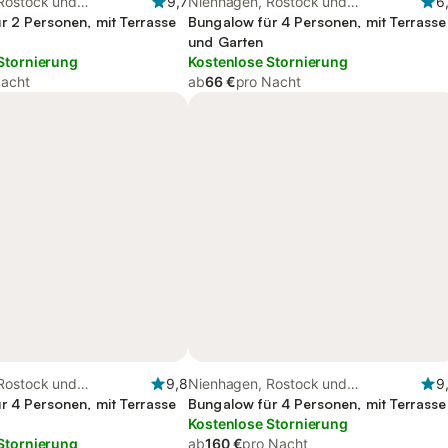
Rostock und
9,7
Nienhagen, Rostock und
6
r 2 Personen, mit Terrasse
Umgebung
Bungalow für 4 Personen, mit Terrasse
und Garten
Stornierung
Kostenlose Stornierung
Nacht
ab
66 €
pro Nacht
Rostock und
9,8
Nienhagen, Rostock und
9
r 4 Personen, mit Terrasse
Umgebung
Bungalow für 4 Personen, mit Terrasse
Kostenlose Stornierung
Stornierung
ab
160 €
pro Nacht