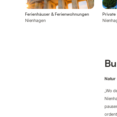
Ferienhäuser & Ferienwohnungen
Privat
Nienhagen
Nienha
Bu
Natur
„Wo de
Nienha
pausen
ordent