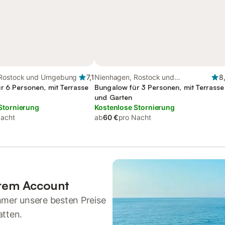
 Rostock und Umgebung
7,1
Nienhagen, Rostock und
8
r 6 Personen, mit Terrasse
Umgebung
Bungalow für 3 Personen, mit Terrasse
und Garten
Stornierung
Kostenlose Stornierung
Nacht
ab
60 €
pro Nacht
hrem Account
mmer unsere besten Preise
atten.