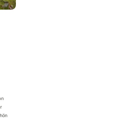
on
r
chön