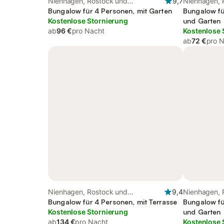
Nienhagen, Rostock und
9,7
Nienhagen, 
Umgebung
Bungalow für 4 Personen, mit Garten
Umgebung
Bungalow fü
Kostenlose Stornierung
und Garten
ab
96 €
pro Nacht
Kostenlose 
ab
72 €
pro 
Nienhagen, Rostock und
9,4
Nienhagen, 
Umgebung
Bungalow für 4 Personen, mit Terrasse
Umgebung
Bungalow fü
Kostenlose Stornierung
und Garten
ab
134 €
pro Nacht
Kostenlose 