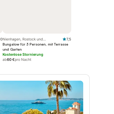
,0
Nienhagen, Rostock und
7,5
Umgebung
Bungalow für 3 Personen, mit Terrasse
und Garten
Kostenlose Stornierung
ab
60 €
pro Nacht