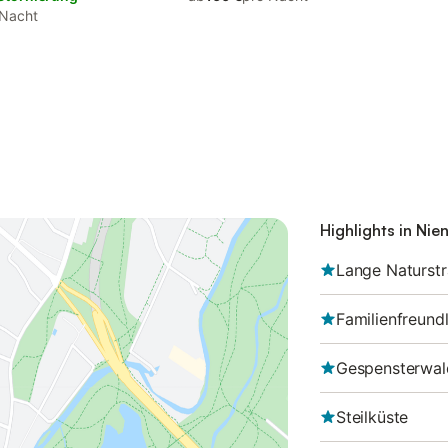
 Nacht
Highlights in Ni
Lange Naturst
Familienfreundl
Gespensterwal
Steilküste