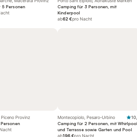
Marche, Macerata Provinz
Porto Sant'Elpidio, Adriaküste Marken
r 5 Personen
Camping für 3 Personen, mit
Nacht
Kinderpool
ab
62 €
pro Nacht
i Piceno Provinz
Montecopiolo, Pesaro-Urbino
10
 Personen
Camping für 2 Personen, mit Whirlpoo
 Nacht
und Terrasse sowie Garten und Pool
ab
196 €
pro Nacht