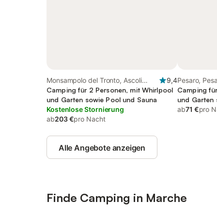
Monsampolo del Tronto, Ascoli
9,4
Pesaro, Pes
Piceno Provinz
Camping für 2 Personen, mit Whirlpool
Camping für
und Garten sowie Pool und Sauna
und Garten 
Kostenlose Stornierung
ab
71 €
pro N
ab
203 €
pro Nacht
Alle Angebote anzeigen
Finde Camping in Marche