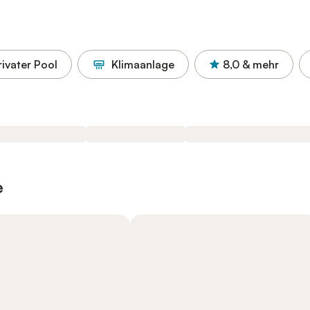
rivater Pool
Klimaanlage
8,0
& mehr
e