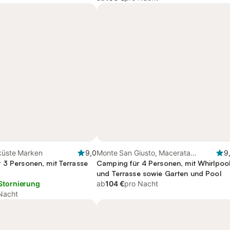
aküste Marken
9,0
Monte San Giusto, Macerata
9
 3 Personen, mit Terrasse
Provinz
Camping für 4 Personen, mit Whirlpoo
und Terrasse sowie Garten und Pool
Stornierung
ab
104 €
pro Nacht
Nacht