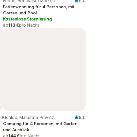
Fermo, Adriaküste Marken
9,0
Ferienwohnung für 4 Personen, mit
Garten und Pool
Kostenlose Stornierung
ab
113 €
pro Nacht
,0
Gualdo, Macerata Provinz
9,0
l
Camping für 4 Personen, mit Garten
und Ausblick
ab
144 €
pro Nacht