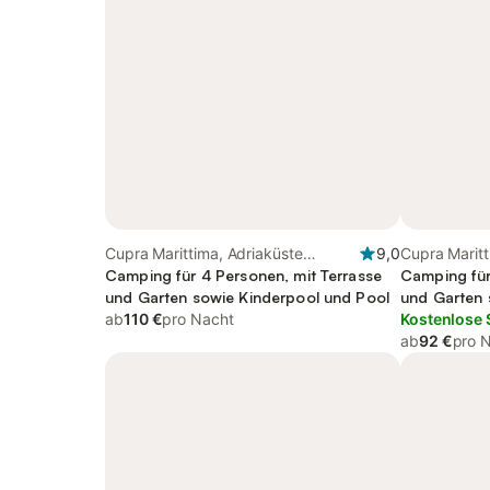
Cupra Marittima, Adriaküste
9,0
Cupra Maritt
Marken
Camping für 4 Personen, mit Terrasse
Marken
Camping für
und Garten sowie Kinderpool und Pool
und Garten 
ab
110 €
pro Nacht
Kostenlose 
ab
92 €
pro 