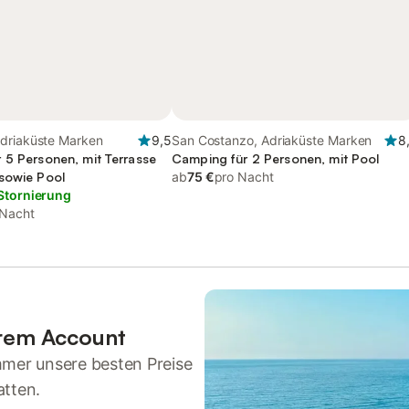
driaküste Marken
9,5
San Costanzo, Adriaküste Marken
8
 5 Personen, mit Terrasse
Camping für 2 Personen, mit Pool
sowie Pool
ab
75 €
pro Nacht
Stornierung
 Nacht
hrem Account
mmer unsere besten Preise
atten.