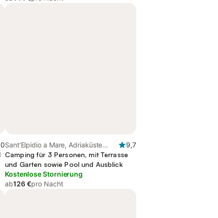
,0
Sant'Elpidio a Mare, Adriaküste
9,7
l
Marken
Camping für 3 Personen, mit Terrasse
und Garten sowie Pool und Ausblick
Kostenlose Stornierung
ab
126 €
pro Nacht