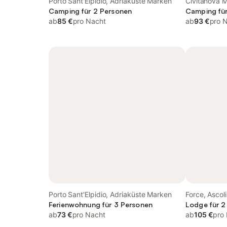
Porto Sant'Elpidio, Adriaküste Marken
Civitanova 
Camping für 2 Personen
Camping fü
ab
85 €
pro Nacht
ab
93 €
pro 
Porto Sant'Elpidio, Adriaküste Marken
Force, Ascol
Ferienwohnung für 3 Personen
Lodge für 2
ab
73 €
pro Nacht
ab
105 €
pro