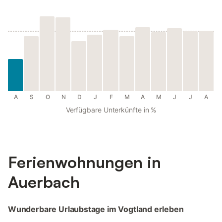
A
S
O
N
D
J
F
M
A
M
J
J
A
Verfügbare Unterkünfte in %
Ferienwohnungen in
Auerbach
Wunderbare Urlaubstage im Vogtland erleben