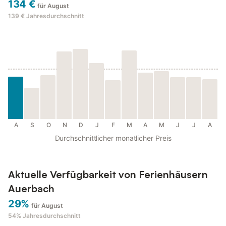
134 €
für August
139 €
Jahresdurchschnitt
A
S
O
N
D
J
F
M
A
M
J
J
A
Durchschnittlicher monatlicher Preis
Aktuelle Verfügbarkeit von Ferienhäusern
Auerbach
29%
für August
54%
Jahresdurchschnitt