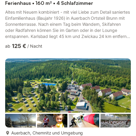
Ferienhaus • 160 m² • 4 Schlafzimmer
Altes mit Neuem kombiniert - mit viel Liebe zum Detail saniertes
Einfamilienhaus (Baujahr 1926) in Auerbach Ortsteil Brunn mit
Sonnenterrasse. Nach einem Tag beim Wandern, Skifahren
oder Radfahren können Sie im Garten oder in der Lounge
entspannen. Karlsbad liegt 45 km und Zwickau 24 km entfernt,
den Kurort Oberwiesenthal erreichen Sie nach 39 km. Genießen
125 €
ab
/
Nacht
Sie bei uns Ihre Auszeit zu Zweit oder in Familie - komfortables
Ferienhaus für 2 -8 Personen Die untere Etage kann als
Apartment für 2 Personen genutzt werden (ca. 90m²) und
verfügt über einen großzügigen Wohnbereich mit Sitzecke, TV,
Es...
mehr...
Auerbach, Chemnitz und Umgebung