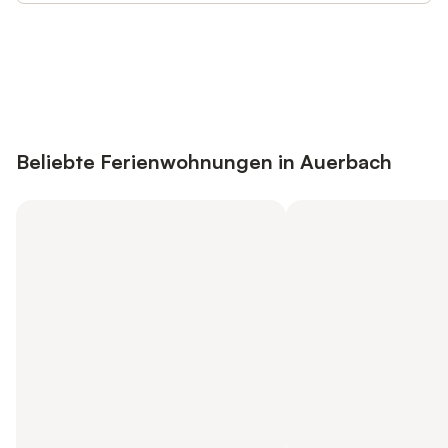
Jetzt anmelden und bis zu 10% bei
Anmelden
vielen Unterkünften sparen.
Beliebte Ferienwohnungen in Auerbach