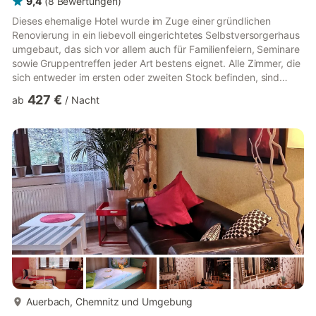
9,4
(
8
Bewertungen
)
Dieses ehemalige Hotel wurde im Zuge einer gründlichen
Renovierung in ein liebevoll eingerichtetes Selbstversorgerhaus
umgebaut, das sich vor allem auch für Familienfeiern, Seminare
sowie Gruppentreffen jeder Art bestens eignet. Alle Zimmer, die
sich entweder im ersten oder zweiten Stock befinden, sind
individuell gestaltet und mit je einem Bad en Suite ausgestattet.
427 €
ab
/
Nacht
Im Erdgeschoss gibt es mehrere schöne kleine Sitzgruppen,
eine Bar, einen Frühstücksraum, eine Küche, eine Bücherei
sowie ein Spielzimmer mit u. a. Billard und Darts. Hier können
Sie sich also mit der ganze Gruppe treffen und d...
mehr...
Auerbach, Chemnitz und Umgebung