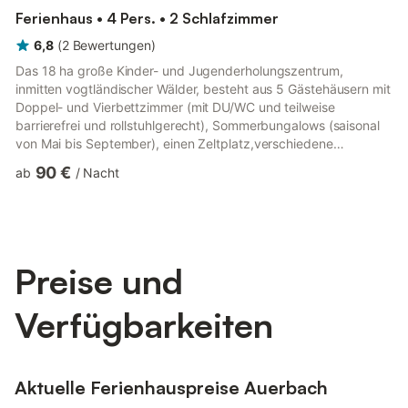
Ferienhaus • 4 Pers. • 2 Schlafzimmer
6,8
(
2
Bewertungen
)
Das 18 ha große Kinder- und Jugenderholungszentrum,
inmitten vogtländischer Wälder, besteht aus 5 Gästehäusern mit
Doppel- und Vierbettzimmer (mit DU/WC und teilweise
barrierefrei und rollstuhlgerecht), Sommerbungalows (saisonal
von Mai bis September), einen Zeltplatz,verschiedene
Familienwohnungen und einem Zeltplatz. Außerdem stehen 6
90 €
ab
/
Nacht
Familienbungalows (für 4 Personen mit 1 Doppelbett, 1
Doppelstockbett, Wohnküche mit TV/ Radio, E-Heizung und
Dusche/ WC) sowie 12 Ferienwohnungen (für 2 bis 14 Personen)
zur Verfügung. Weiterhin verfügt das KiEZ über eine 3-fach-
Ballspielhalle mit Bowlingba...
Preise und
Verfügbarkeiten
Aktuelle Ferienhauspreise Auerbach