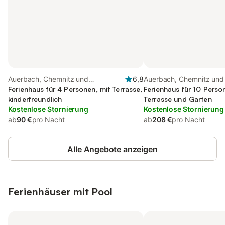
Auerbach, Chemnitz und
6,8
Auerbach, Chemnitz un
Umgebung
Ferienhaus für 4 Personen, mit Terrasse,
Ferienhaus für 10 Perso
kinderfreundlich
Terrasse und Garten
Kostenlose Stornierung
Kostenlose Stornierung
ab
90 €
pro Nacht
ab
208 €
pro Nacht
Alle Angebote anzeigen
Ferienhäuser mit Pool