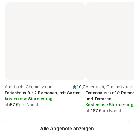
Auerbach, Chemnitz und
10,0
Auerbach, Chemnitz und
Umgebung
Ferienhaus für 2 Personen, mit Garten
Umgebung
Ferienhaus für 10 Perso
Kostenlose Stornierung
und Terrasse
ab
57 €
pro Nacht
Kostenlose Stornierung
ab
187 €
pro Nacht
Alle Angebote anzeigen