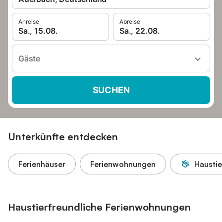
Anreise
Abreise
Sa., 15.08.
Sa., 22.08.
Gäste
SUCHEN
Unterkünfte entdecken
Ferienhäuser
Ferienwohnungen
Haustie
Haustierfreundliche Ferienwohnungen