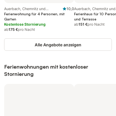
Auerbach, Chemnitz und
10,0
Auerbach, Chemnitz und
Umgebung
Ferienwohnung für 4 Personen, mit
Umgebung
Ferienhaus für 10 Perso
Garten
und Terrasse
Kostenlose Stornierung
ab
151 €
pro Nacht
ab
175 €
pro Nacht
Alle Angebote anzeigen
Ferienwohnungen mit kostenloser
Stornierung