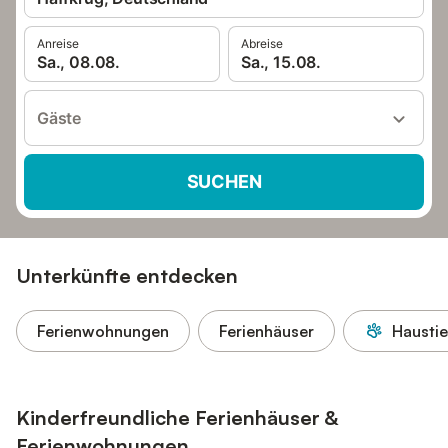
Anreise
Abreise
Sa., 08.08.
Sa., 15.08.
Gäste
SUCHEN
Unterkünfte entdecken
Ferienwohnungen
Ferienhäuser
Haustie
Kinderfreundliche Ferienhäuser &
Ferienwohnungen