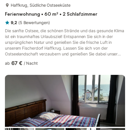
mehr...
Haffkrug, Südliche Ostseeküste
Ferienwohnung • 60 m² • 2 Schlafzimmer
9,2
(
5
Bewertungen
)
Die sanfte Ostsee, die schönen Strände und das gesunde Klima
ist ein traumhaftes Urlaubsziel! Entspannen Sie sich in der
ursprünglichen Natur und genießen Sie die frische Luft in
unserem Fischerdorf Haffkrug. Lassen Sie sich von der
Ostseelandschaft verzaubern und genießen Sie dabei unser
Wellness Angebot. Wir bieten Ihnen eine Ferienwohnung mit
67 €
ab
/
Nacht
gemütlicher Atmosphäre. Lassen Sie sich von der
Ostseelandschaft verzaubern und besuchen Sie uns. 2
Schlafzimmer, 1 Wohnraum, Pantry Küche, Dusche, WC, Kabel-
TV und einen Balkon Ob Sommer oder Winter, hier in dem
urgemütlichen Fischerdorf können Sie...