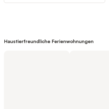
Jetzt anmelden und bis zu 10% bei
Anmelden
vielen Unterkünften sparen.
Haustierfreundliche Ferienwohnungen