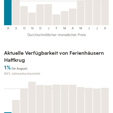
A
S
O
N
D
J
F
M
A
M
J
J
A
Durchschnittlicher monatlicher Preis
Aktuelle Verfügbarkeit von Ferienhäusern
Haffkrug
1%
für August
66%
Jahresdurchschnitt