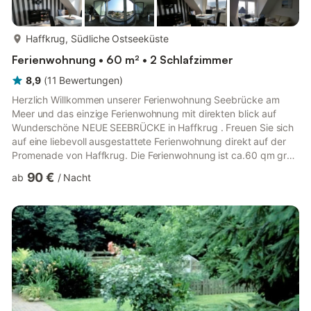
mehr...
Haffkrug, Südliche Ostseeküste
Ferienwohnung • 60 m² • 2 Schlafzimmer
8,9
(
11
Bewertungen
)
Herzlich Willkommen unserer Ferienwohnung Seebrücke am
Meer und das einzige Ferienwohnung mit direkten blick auf
Wunderschöne NEUE SEEBRÜCKE in Haffkrug . Freuen Sie sich
auf eine liebevoll ausgestattete Ferienwohnung direkt auf der
Promenade von Haffkrug. Die Ferienwohnung ist ca.60 qm groß
und besteht aus 3 Zimmern: 2 Schlafzimmer, Wohnzimmer,
90 €
ab
/
Nacht
Küche, Bad und einem kleinen Flur.Im ersten Schlafzimmer steht
ein Doppelbett (180x200), ein großer Kleiderschrank und eine
Kommode. Hier finden Ihre mitgebrachten Sachen sicherlich
einen sauberen Platz. Im zweiten Schlafzimmer befindet sich
außer e...