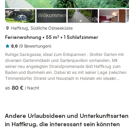
mehr...
Haffkrug, Südliche Ostseeküste
Ferienwohnung • 55 m² • 1 Schlafzimmer
8,6
(
9
Bewertungen
)
Ruhige Sackgasse, ideal zum Entspannen . Großer Garten mit
diversen Gartenmöbeln und Gartenpavillon vorhanden. Mit
seiner neu angelegten Strandpromenade lädt Haffkrug zum
Baden und Bummeln ein. Dabei ist es mit seiner Lage zwischen
Timmendorfer Strand und Neustadt in Holstein ein idealer
Ausgangspunkt für Ihren Ferienbeginn. Von Ihrer ruhig
80 €
ab
/
Nacht
gelegenen Ferienwohnung bei uns bis zur Strandpromenade
brauchen Sie trotzdem nur wenige Minuten. Die moderne
Ferienwohnung befindet sich in der oberen Etage mit eigenem
Zugang. Sie besteht aus einem großen Schlafzimmer,
Wohn-/Schlafzimmer (TV, Radio und...
Andere Urlaubsideen und Unterkunftsarten
in Haffkrug, die interessant sein könnten