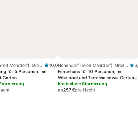
Groß Mohrdorf), Groß
10,0
Hohendorf (Groß Mohrdorf), Groß
6
ng für 5 Personen, mit
Mohrdorf
Ferienhaus für 10 Personen, mit
d Garten
Whirlpool und Terrasse sowie Garten
Stornierung
und Pool
Kostenlose Stornierung
Nacht
ab
257 €
pro Nacht