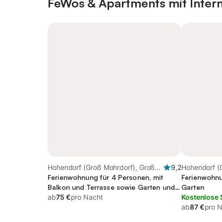
FeWos & Apartments mit Inter
Hohendorf (Groß Mohrdorf), Groß
9,2
Hohendorf (
Mohrdorf
Ferienwohnung für 4 Personen, mit
Mohrdorf
Ferienwohnu
Balkon und Terrasse sowie Garten und
Garten
Seeblick
ab
75 €
pro Nacht
Kostenlose 
ab
87 €
pro 