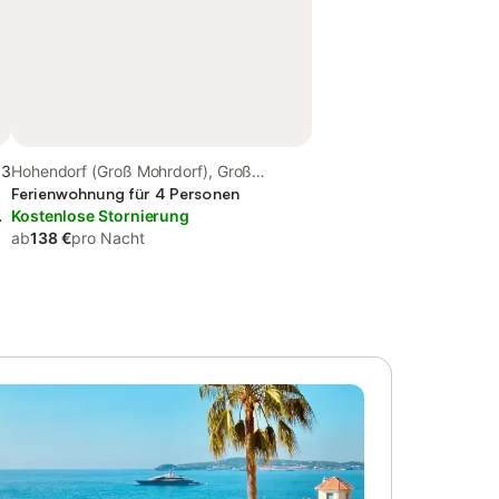
,3
Hohendorf (Groß Mohrdorf), Groß
Mohrdorf
Ferienwohnung für 4 Personen
d
Kostenlose Stornierung
ab
138 €
pro Nacht