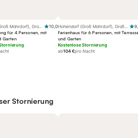
Groß Mohrdorf), Groß
10,0
Hohendorf (Groß Mohrdorf), Groß
9
ng für 4 Personen, mit
Mohrdorf
Ferienhaus für 6 Personen, mit Terrass
d Garten
und Garten
Stornierung
Kostenlose Stornierung
acht
ab
104 €
pro Nacht
ser Stornierung