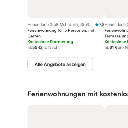
Hohendorf (Groß Mohrdorf), Groß
7,8
Hohendorf (
Mohrdorf
Ferienwohnung für 5 Personen, mit
Mohrdorf
Ferienwohnu
Garten
Terrasse un
Kostenlose Stornierung
Kostenlose 
ab
55 €
pro Nacht
ab
61 €
pro N
Alle Angebote anzeigen
Ferienwohnungen mit kostenlo