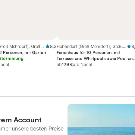
Groß Mohrdorf), Groß
8,3
Hohendorf (Groß Mohrdorf), Groß
8
 2 Personen, mit Garten
Mohrdorf
Ferienhaus für 10 Personen, mit
Stornierung
Terrasse und Whirlpool sowie Pool un
Nacht
Sauna
ab
179 €
pro Nacht
hrem Account
mmer unsere besten Preise