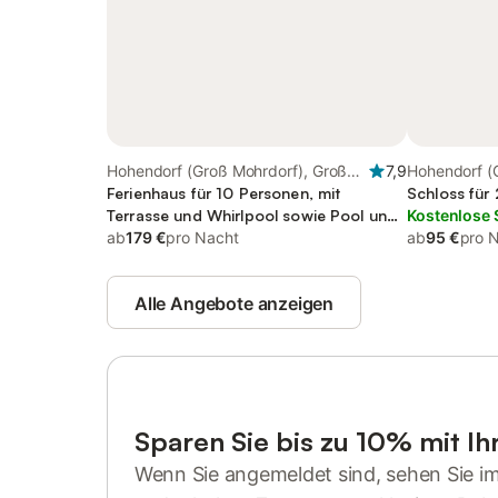
Hohendorf (Groß Mohrdorf), Groß
7,9
Hohendorf (
Mohrdorf
Ferienhaus für 10 Personen, mit
Mohrdorf
Schloss für
Terrasse und Whirlpool sowie Pool und
Kostenlose 
Sauna
ab
179 €
pro Nacht
ab
95 €
pro 
Alle Angebote anzeigen
Sparen Sie bis zu 10% mit I
Wenn Sie angemeldet sind, sehen Sie i