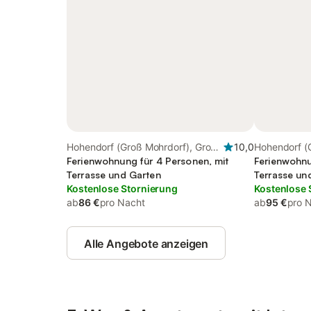
Hohendorf (Groß Mohrdorf), Groß
10,0
Hohendorf (
Mohrdorf
Ferienwohnung für 4 Personen, mit
Mohrdorf
Ferienwohnu
Terrasse und Garten
Terrasse un
Kostenlose Stornierung
Kostenlose 
ab
86 €
pro Nacht
ab
95 €
pro 
Alle Angebote anzeigen