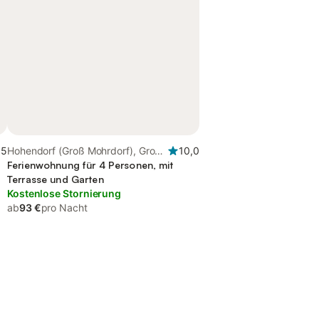
,5
Hohendorf (Groß Mohrdorf), Groß
10,0
Mohrdorf
Ferienwohnung für 4 Personen, mit
Terrasse und Garten
Kostenlose Stornierung
ab
93 €
pro Nacht