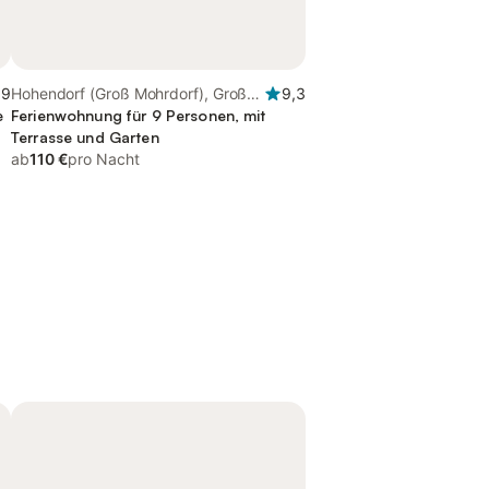
,9
Hohendorf (Groß Mohrdorf), Groß
9,3
e
Mohrdorf
Ferienwohnung für 9 Personen, mit
Terrasse und Garten
ab
110 €
pro Nacht