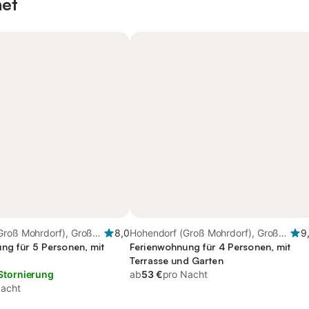
net
Groß Mohrdorf), Groß
8,0
Hohendorf (Groß Mohrdorf), Groß
9
ng für 5 Personen, mit
Mohrdorf
Ferienwohnung für 4 Personen, mit
Terrasse und Garten
Stornierung
ab
53 €
pro Nacht
Nacht