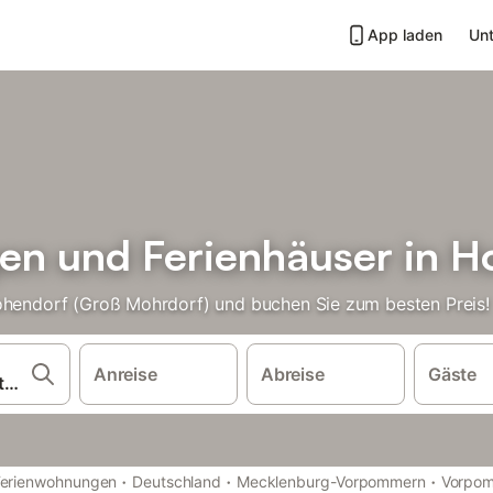
App laden
Unt
n und Ferienhäuser in H
Hohendorf (Groß Mohrdorf) und buchen Sie zum besten Preis!
Anreise
Abreise
Gäste
·
·
·
Ferienwohnungen
Deutschland
Mecklenburg-Vorpommern
Vorpo