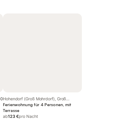
,0
Hohendorf (Groß Mohrdorf), Groß
Mohrdorf
Ferienwohnung für 4 Personen, mit
Terrasse
ab
123 €
pro Nacht