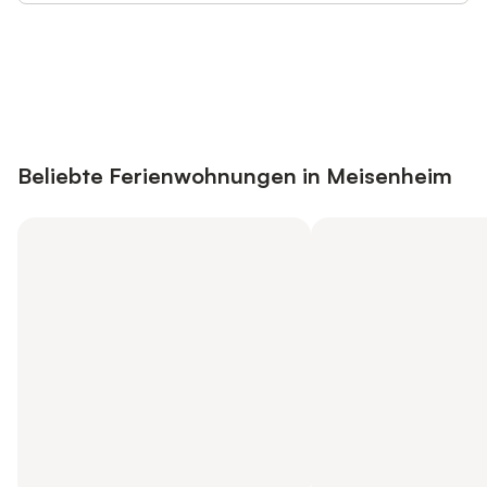
Jetzt anmelden und bis zu 10% bei
Anmelden
vielen Unterkünften sparen.
Beliebte Ferienwohnungen in Meisenheim