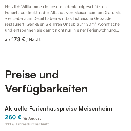
Herzlich Willkommen in unserem denkmalgeschützten
Ferienhaus direkt in der Altstadt von Meisenheim am Glan. Mit
viel Liebe zum Detail haben wir das historische Gebäude
restauriert. Genießen Sie Ihren Urlaub auf 130m² Wohnfläche
und entspannen sie damit nicht nur in einer Ferienwohnung
sondern in einem gesamten Ferienhaus.Erleben Sie die Ruhe im
173 €
ab
/
Nacht
mittelalterlichen Stadtkern, welcher die Wogen der Geschichte
unbeschadet überstanden hat. Im Nordpflälzer Bergland nicht
weit vom Disibodenberg bieten sich zahlreiche
Freizeitmöglichkeiten wie Wandern, Radfahren, Mountainbike
Pumptrack, SUP, Paragli...
Preise und
Verfügbarkeiten
Aktuelle Ferienhauspreise Meisenheim
260 €
für August
331 €
Jahresdurchschnitt