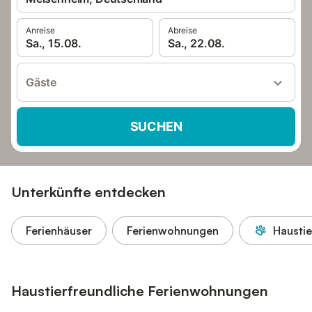
Anreise
Abreise
Sa., 15.08.
Sa., 22.08.
Gäste
SUCHEN
Unterkünfte entdecken
Ferienhäuser
Ferienwohnungen
Haustie
Haustierfreundliche Ferienwohnungen