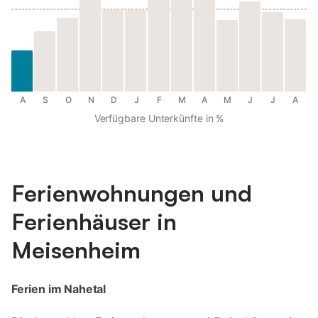
A
S
O
N
D
J
F
M
A
M
J
J
A
Verfügbare Unterkünfte in %
Ferienwohnungen und
Ferienhäuser in
Meisenheim
Ferien im Nahetal