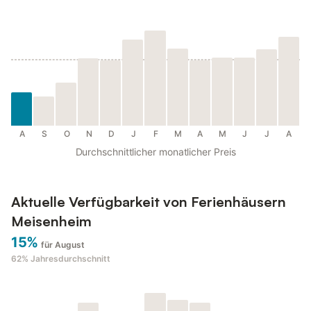
A
S
O
N
D
J
F
M
A
M
J
J
A
Durchschnittlicher monatlicher Preis
Aktuelle Verfügbarkeit von Ferienhäusern
Meisenheim
15%
für August
62%
Jahresdurchschnitt