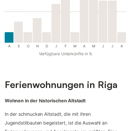
A
S
O
N
D
J
F
M
A
M
J
J
A
Verfügbare Unterkünfte in %
Ferienwohnungen in Riga
Wohnen in der historischen Altstadt
In der schmucken Altstadt, die mit ihren
Jugendstilbauten begeistert, ist die Auswahl an