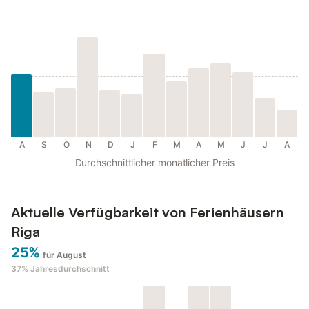
A
S
O
N
D
J
F
M
A
M
J
J
A
Durchschnittlicher monatlicher Preis
Aktuelle Verfügbarkeit von Ferienhäusern
Riga
25%
für August
37%
Jahresdurchschnitt