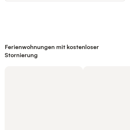
Jetzt anmelden und bis zu 10% bei
Anmelden
vielen Unterkünften sparen.
Ferienwohnungen mit kostenloser
Stornierung