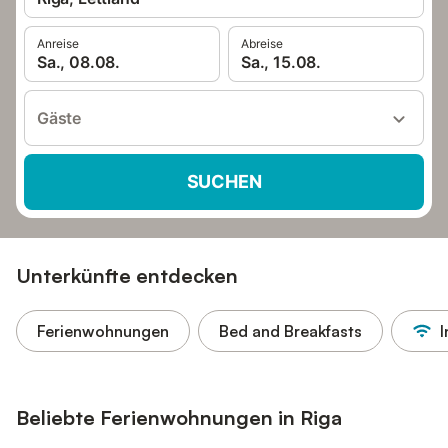
Anreise
Abreise
Sa., 08.08.
Sa., 15.08.
Gäste
SUCHEN
Unterkünfte entdecken
Ferienwohnungen
Bed and Breakfasts
I
Beliebte Ferienwohnungen in Riga