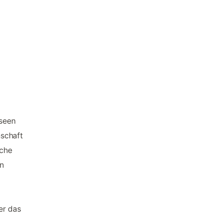
seen
nschaft
sche
n
er das