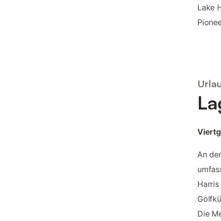
Lake H
Pione
Urla
La
Viert
An der
umfas
Harris
Golfkü
Die Me