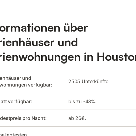
formationen über
rienhäuser und
rienwohnungen in Housto
rienhäuser und
2505 Unterkünfte.
nwohnungen verfügbar:
att verfügbar:
bis zu -43%.
destpreis pro Nacht:
ab 26€.
beliebtesten