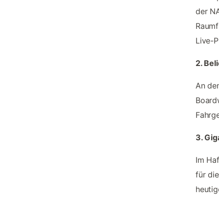
der NA
Raumf
Live-P
2. Bel
An de
Boardw
Fahrge
3. Gig
Im Haf
für di
heutig