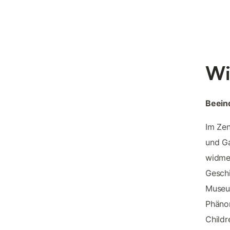
Wi
Beein
Im Zen
und Ga
widmen
Geschi
Museum
Phänom
Childr