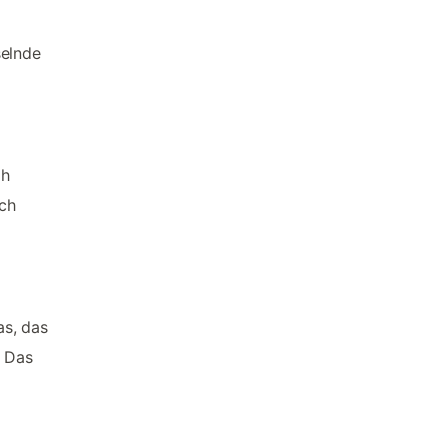
elnde
ah
ch
as, das
. Das