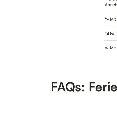
Anneh
🐾 Mit
📶 Für
🏊 Mit
-
FAQs: Feri