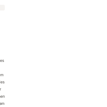
hes
em
des
r
nen
 am