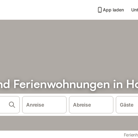
App laden
Unt
nd Ferienwohnungen in H
Anreise
Abreise
Gäste
Ferien