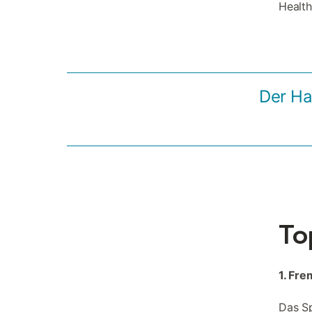
Healt
Der Ha
To
1. Fre
Das S