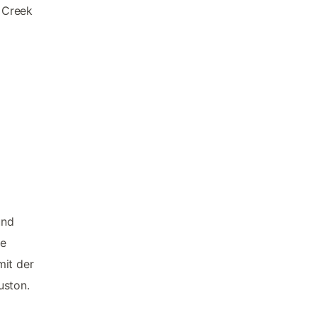
 Creek
und
ie
mit der
uston.