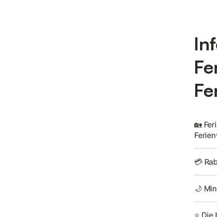
In
Fe
Fe
🏡 Fe
Ferie
💳 Rab
🌙 Min
⭐ Die 