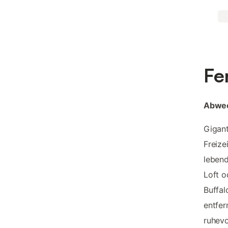
Fe
Abwec
Gigant
Freize
lebend
Loft o
Buffa
entfer
ruhevo