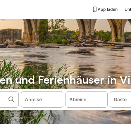
App laden
Unt
n und Ferienhäuser in Vi
Anreise
Abreise
Gäste