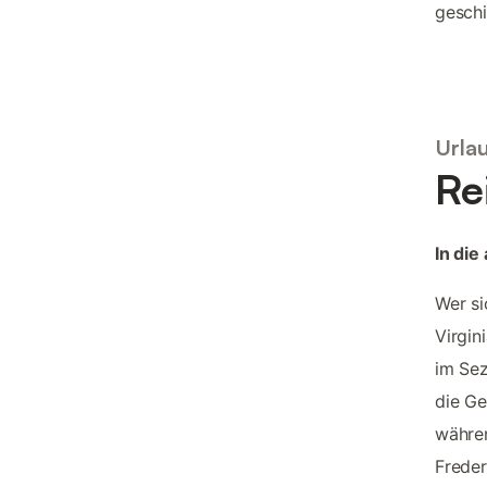
geschi
Urlau
Re
In di
Wer si
Virgin
im Sez
die G
währe
Freder