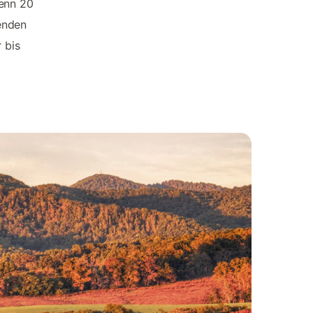
wenn 20
enden
 bis