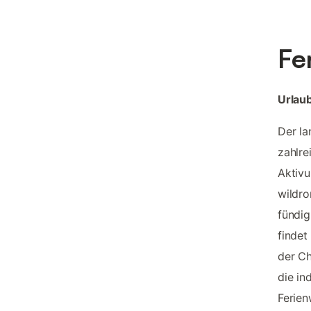
Fe
Urlau
Der la
zahlre
Aktivu
wildro
fündig
findet
der Ch
die in
Ferie