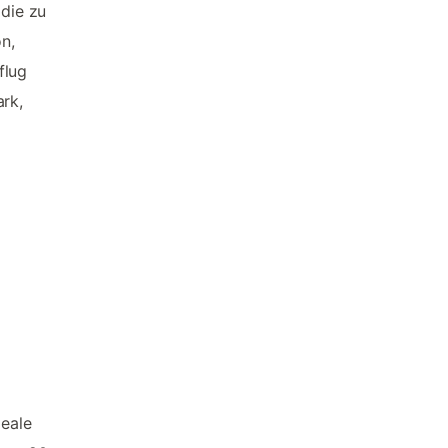
 die zu
n,
flug
ark,
deale