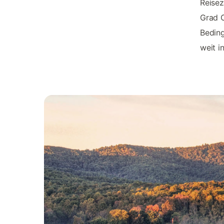
Reisez
Grad C
Bedin
weit i