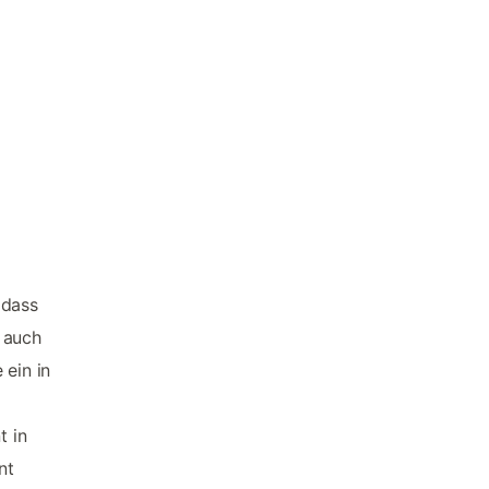
 dass
 auch
 ein in
t in
nt