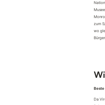
Nation
Musee
Monroe
zum Sp
wo gle
Bürger
Wi
Beste
Da Vir