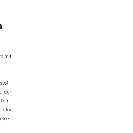
a
ht mit
stol
, der
rten
h für
 eine