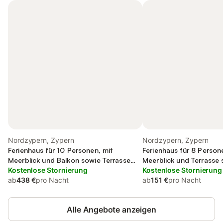
Nordzypern, Zypern
Nordzypern, Zypern
Ferienhaus für 10 Personen, mit
Ferienhaus für 8 Person
Meerblick und Balkon sowie Terrasse
Meerblick und Terrasse
und Garten
Kostenlose Stornierung
und Pool
Kostenlose Stornierung
ab
438 €
pro Nacht
ab
151 €
pro Nacht
Alle Angebote anzeigen