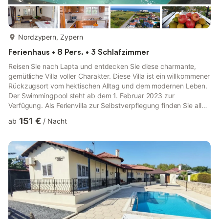
mehr...
Nordzypern, Zypern
Ferienhaus • 8 Pers. • 3 Schlafzimmer
Reisen Sie nach Lapta und entdecken Sie diese charmante,
gemütliche Villa voller Charakter. Diese Villa ist ein willkommener
Rückzugsort vom hektischen Alltag und dem modernen Leben.
Der Swimmingpool steht ab dem 1. Februar 2023 zur
Verfügung. Als Ferienvilla zur Selbstverpflegung finden Sie alles,
was Sie für einen perfekten Aufenthalt benötigen. Die Küche
151 €
ab
/
Nacht
verfügt über einen Kühlschrank, ein Kochfeld, einen Backofen,
einen Wasserkocher, einen Gefrierschrank und eine Mikrowelle.
Die Villa ist ein perfekter Ort zum Entspannen und bietet einen
Fernseher sowie Internetzugang. Diese Villa verfü...