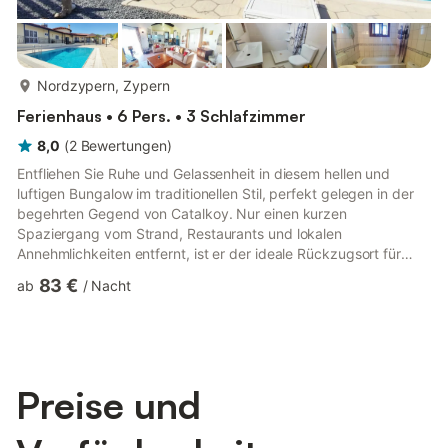
mehr...
Nordzypern, Zypern
Ferienhaus • 6 Pers. • 3 Schlafzimmer
8,0
(
2
Bewertungen
)
Entfliehen Sie Ruhe und Gelassenheit in diesem hellen und
luftigen Bungalow im traditionellen Stil, perfekt gelegen in der
begehrten Gegend von Catalkoy. Nur einen kurzen
Spaziergang vom Strand, Restaurants und lokalen
Annehmlichkeiten entfernt, ist er der ideale Rückzugsort für
Familien oder Freunde, die sich in einer wunderschönen
83 €
ab
/
Nacht
mediterranen Umgebung entspannen und neue Energie tanken
möchten. - Privater Swimmingpool mit Sonnenterrasse und
schattigem Essbereich unter einer Pergola - Kurzer
Spaziergang zum Strand, zu Geschäften und lokalen
Restaurants - Voll ausgestattete Küche - TV &...
Preise und