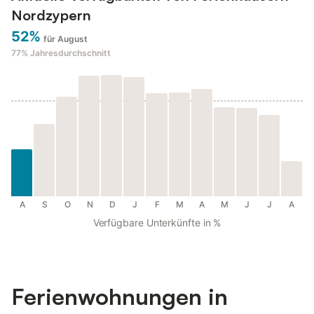
Nordzypern
52%
für August
77%
Jahresdurchschnitt
A
S
O
N
D
J
F
M
A
M
J
J
A
Verfügbare Unterkünfte in %
Ferienwohnungen in