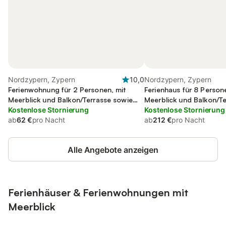
Nordzypern, Zypern
10,0
Nordzypern, Zypern
Ferienwohnung für 2 Personen, mit
Ferienhaus für 8 Person
Meerblick und Balkon/Terrasse sowie
Meerblick und Balkon/T
Garten und Ausblick
Kostenlose Stornierung
Garten und Ausblick
Kostenlose Stornierung
ab
62 €
pro Nacht
ab
212 €
pro Nacht
Alle Angebote anzeigen
Ferienhäuser & Ferienwohnungen mit
Meerblick