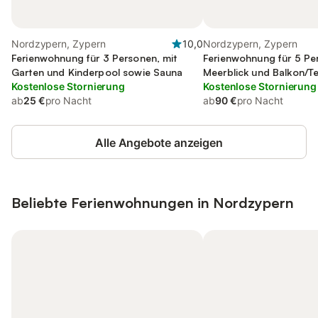
Nordzypern, Zypern
10,0
Nordzypern, Zypern
Ferienwohnung für 3 Personen, mit
Ferienwohnung für 5 Pe
Garten und Kinderpool sowie Sauna
Meerblick und Balkon/T
Kostenlose Stornierung
Garten
Kostenlose Stornierung
ab
25 €
pro Nacht
ab
90 €
pro Nacht
Alle Angebote anzeigen
Beliebte Ferienwohnungen in Nordzypern