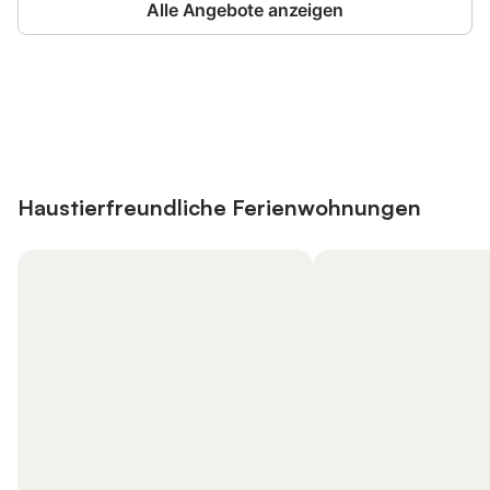
Alle Angebote anzeigen
Jetzt anmelden und bis zu 10% bei
Anmelden
vielen Unterkünften sparen.
Haustierfreundliche Ferienwohnungen