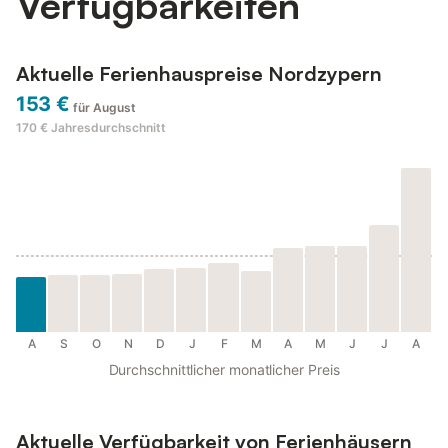
Verfügbarkeiten
Aktuelle Ferienhauspreise Nordzypern
153 €
für August
170 €
Jahresdurchschnitt
A
S
O
N
D
J
F
M
A
M
J
J
A
Durchschnittlicher monatlicher Preis
Aktuelle Verfügbarkeit von Ferienhäusern