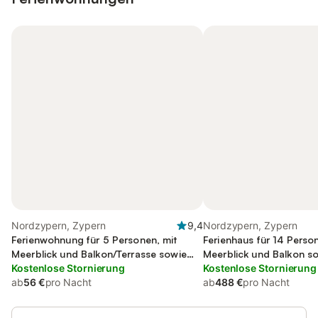
Nordzypern, Zypern
9,4
Nordzypern, Zypern
Ferienwohnung für 5 Personen, mit
Ferienhaus für 14 Perso
Meerblick und Balkon/Terrasse sowie
Meerblick und Balkon so
Whirlpool
Kostenlose Stornierung
und Garten
Kostenlose Stornierung
ab
56 €
pro Nacht
ab
488 €
pro Nacht