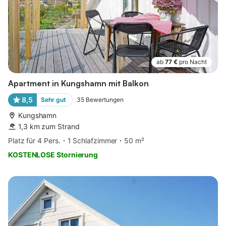
ab
77 €
pro Nacht
Apartment in Kungshamn mit Balkon
8,5
Sehr gut
35
Bewertungen
Kungshamn
1,3 km zum Strand
Platz für 4 Pers.
1 Schlafzimmer
50 m²
KOSTENLOSE Stornierung