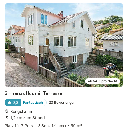
ab
54 €
pro Nacht
Sinnenas Hus mit Terrasse
9,8
Fantastisch
23
Bewertungen
Kungshamn
1,2 km zum Strand
Platz für 7 Pers.
3 Schlafzimmer
59 m²