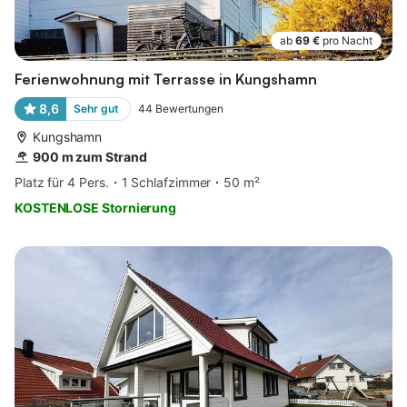
ab
69 €
pro Nacht
Ferienwohnung mit Terrasse in Kungshamn
8,6
Sehr gut
44
Bewertungen
Kungshamn
900 m zum Strand
Platz für 4 Pers.
1 Schlafzimmer
50 m²
KOSTENLOSE Stornierung