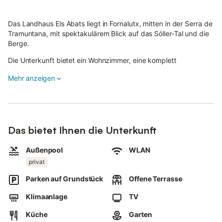
Das Landhaus Els Abats liegt in Fornalutx, mitten in der Serra de
Tramuntana, mit spektakulärem Blick auf das Sóller-Tal und die
Berge.
Die Unterkunft bietet ein Wohnzimmer, eine komplett
ausgestattete Küche mit Geschirrspüler, Schlafzimmer und 1
Mehr anzeigen
Badezimmer und ist für 4 Personen geeignet.
Sie verfügen über Highspeed-WLAN, Klimaanlage in den
Schlafzimmern mit Doppelbett und TV.
Das Highlight ist der Außenbereich: privater Garten, Terrasse
Das bietet Ihnen die Unterkunft
mit Panoramablick und ein Naturpool, der mit Chlor und
Aktivsauerstoff behandelt wird.
Außenpool
WLAN
privat
Das Wasser wird alle 7 Tage erneuert.
Parken auf Grundstück
Offene Terrasse
Jeden Donnerstag von 17:00 bis 20:00 Uhr findet die
Poolpflege statt, in dieser Zeit ist der Pool nicht nutzbar.
Klimaanlage
TV
Der Pool steht Ihnen von Mai bis einschließlich Oktober zur
Küche
Garten
Verfügung.