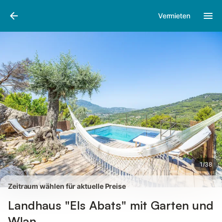
Bilder
Ausstattung
Bewertungen
Vermieten
1
/
38
Zeitraum wählen für aktuelle Preise
Landhaus "Els Abats" mit Garten und
Wlan