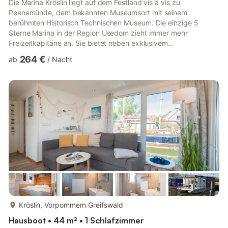
Die Marina Kröslin liegt auf dem Festland vis á vis zu
Peenemünde, dem bekannten Museumsort mit seinem
berühmten Historisch Technischen Museum. Die einzige 5
Sterne Marina in der Region Usedom zieht immer mehr
Freizeitkapitäne an. Sie bietet neben exklusivem
Segelvergnügen auch Entspannung, Service und Natur. Ein
264 €
ab
/
Nacht
erstklassiges und leicht zugängliches Segel- und
Wassersportrevier, eingebettet in wunderschöne unberührte
Boddenlandschaft mit viel heiler Natur, reichlich Schilf und
sauberem Wasser.Hausboot Zudar:Das Haus „Zudar“ ist ein
Hausboot der Reihe „Seemobil“  die schiffige Variante unt...
mehr...
Kröslin, Vorpommern Greifswald
Hausboot • 44 m² • 1 Schlafzimmer