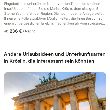
Eingebettet in unberührter Natur, vor den Toren der schönen
Insel Usedom, finden Sie die Marina Kröslin, dem einzigen 5
Sterne Yachthafen der Region. Die hochmoderne Anlage bietet
Ihnen eine Fülle attraktiver Möglichkeiten, die Ihren Besuch zu
einem unvergesslichen Erlebnis machen.Fernab vom stressigen
Alltag können Sie in unseren schwimmenden Ferienhäusern mit
236 €
ab
/
Nacht
allen Sinnen Ihren Urlaub genießen. Erleben Sie das einzigartige
Gefühl auf dem Wasser zu sein, ohne dabei auf die
Annehmlichkeiten einer Behausung an Land zu
verzichten.Bewundern Sie das abendliche Lichtspiel auf dem
Wasser und ents...
Andere Urlaubsideen und Unterkunftsarten
in Kröslin, die interessant sein könnten