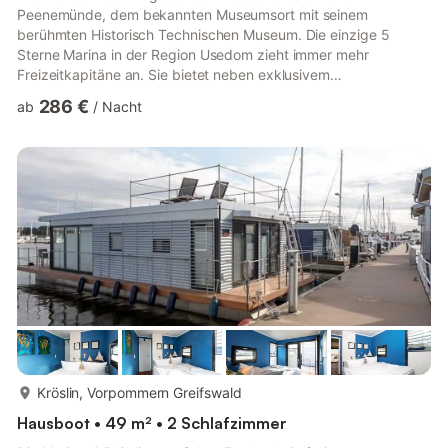
Peenemünde, dem bekannten Museumsort mit seinem
berühmten Historisch Technischen Museum. Die einzige 5
Sterne Marina in der Region Usedom zieht immer mehr
Freizeitkapitäne an. Sie bietet neben exklusivem
Segelvergnügen auch Entspannung, Service und Natur. Ein
286 €
ab
/
Nacht
erstklassiges und leicht zugängliches Segel- und
Wassersportrevier, eingebettet in wunderschöne unberührte
Boddenlandschaft mit viel heiler Natur, reichlich Schilf und
sauberem Wasser.Hausboot Float & Load I:Das Haus „Float &
Load I“ ist ein Hausboot der Reihe „Floating 44“...
mehr...
Kröslin, Vorpommern Greifswald
Hausboot • 49 m² • 2 Schlafzimmer