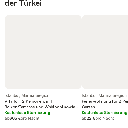
der Türkei
Istanbul, Marmararegion
Istanbul, Marmararegion
Villa für 12 Personen, mit
Ferienwohnung für 2 Pe
Balkon/Terrasse und Whirlpool sowie
Garten
Garten und Ausblick
Kostenlose Stornierung
Kostenlose Stornierung
ab
605 €
pro Nacht
ab
22 €
pro Nacht