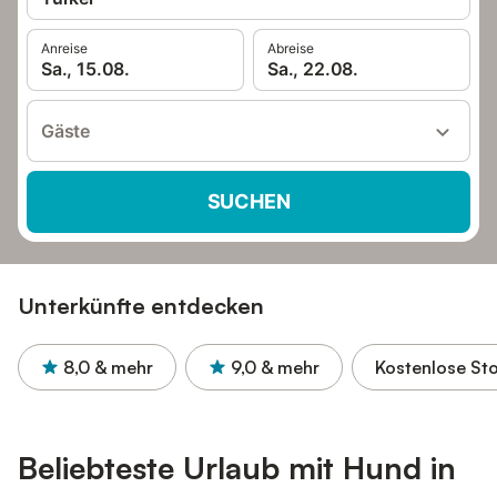
Anreise
Abreise
Sa., 15.08.
Sa., 22.08.
Gäste
SUCHEN
Unterkünfte entdecken
8,0
& mehr
9,0
& mehr
Kostenlose St
Beliebteste Urlaub mit Hund in