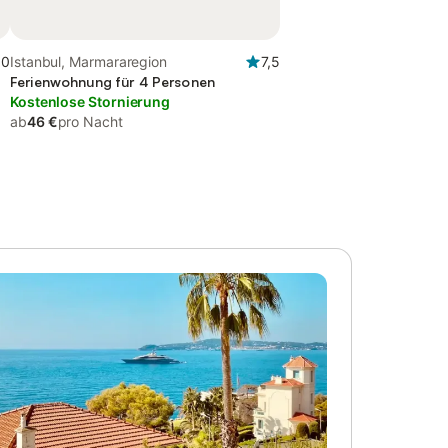
,0
Istanbul, Marmararegion
7,5
Ferienwohnung für 4 Personen
Kostenlose Stornierung
ab
46 €
pro Nacht