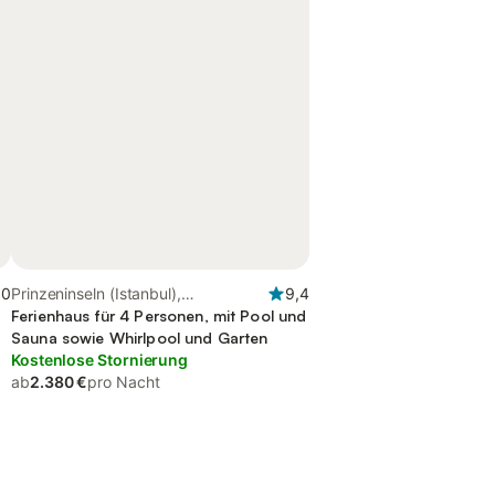
,0
Prinzeninseln (Istanbul),
9,4
Marmararegion
Ferienhaus für 4 Personen, mit Pool und
Sauna sowie Whirlpool und Garten
Kostenlose Stornierung
ab
2.380 €
pro Nacht