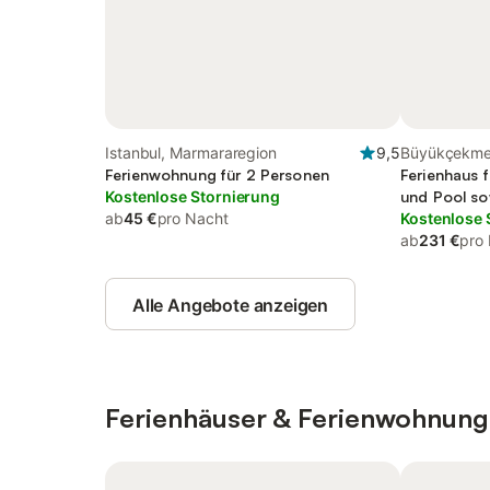
Istanbul, Marmararegion
9,5
Büyükçekme
Ferienwohnung für 2 Personen
Ferienhaus f
Kostenlose Stornierung
und Pool so
ab
45 €
pro Nacht
Kostenlose 
ab
231 €
pro
Alle Angebote anzeigen
Ferienhäuser & Ferienwohnung