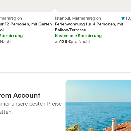
rmararegion
Istanbul, Marmararegion
10
ür 12 Personen, mit Garten
Ferienwohnung für 4 Personen, mit
ol
Balkon/Terrasse
Stornierung
Kostenlose Stornierung
 Nacht
ab
129 €
pro Nacht
hrem Account
mmer unsere besten Preise
atten.