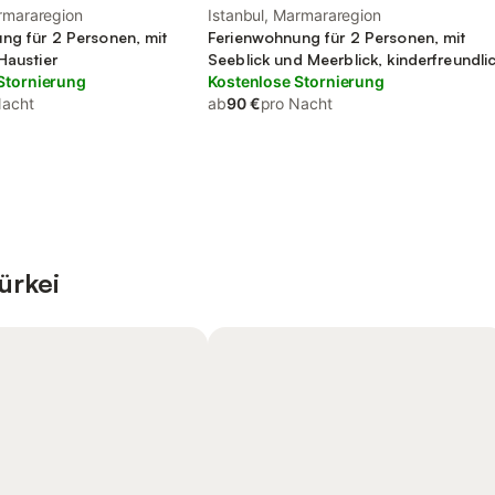
rmararegion
Istanbul, Marmararegion
ng für 2 Personen, mit
Ferienwohnung für 2 Personen, mit
Haustier
Seeblick und Meerblick, kinderfreundli
Stornierung
Kostenlose Stornierung
Nacht
ab
90 €
pro Nacht
ürkei